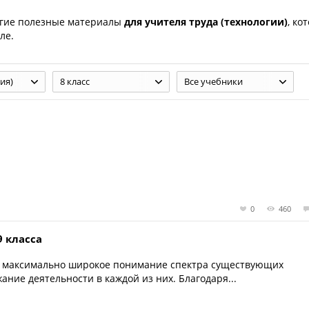
гие полезные материалы
для учителя труда (технологии)
, ко
ле.
ия)
8 класс
Все учебники
0
460
9 класса
у максимально широкое понимание спектра существующих
ние деятельности в каждой из них. Благодаря...