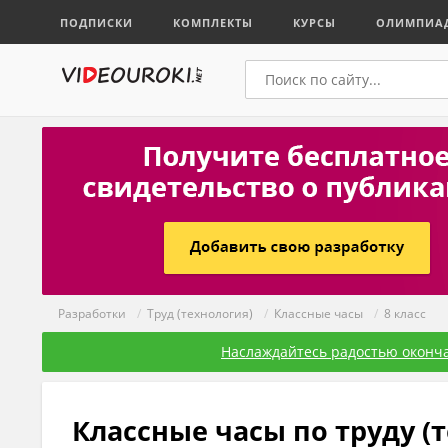
ПОДПИСКИ
КОМПЛЕКТЫ
КУРСЫ
ОЛИМПИА
Разработки
/
Труд (технология)
/
Классные часы
/
8 класс
Наслаждайтесь радостью оконча
Классные часы по труду (т