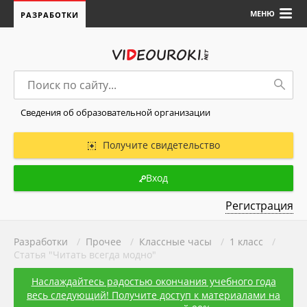
МЕНЮ
РАЗРАБОТКИ
Сведения об образовательной организации
Получите свидетельство
Вход
Регистрация
Разработки
/
Прочее
/
Классные часы
/
1 класс
/
Статья "Читать всегда модно"
Наслаждайтесь радостью окончания учебного года
весь следующий! Получите доступ к материалами на