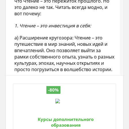
что чтение – это пережиток прошлого. Но
это далеко не так. Читать всегда модно, и
вот почему:
1. Чтение – это инвестиция в себя:
а) Расширение кругозора: Чтение – это
путешествие в мир знаний, новых идей и
впечатлений. Оно позволяет выйти за
рамки собственного опыта, узнать о разных
культурах, эпохах, научных открытиях и
просто погрузиться в волшебство истории.
б) Развитие интеллекта: Чтение тренирует
память, мышление, воображение. Оно
-80%
помогает освоить сложные концепции,
анализировать информацию и
вырабатывать собственное мнение.
в) Улучшение речи: Чтение обогащает
Курсы дополнительного
словарный запас, делает речь более
образования