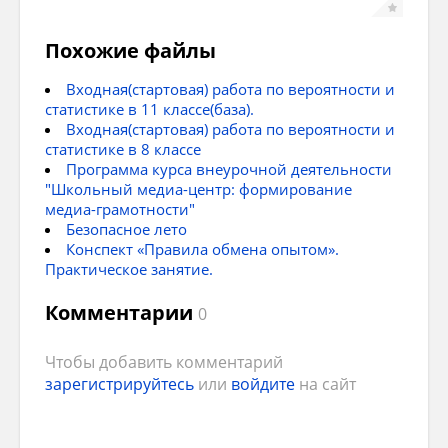
прочитанном, делится впечатлениями и
получают удовольствие от совместного
Похожие файлы
чтения.
Входная(стартовая) работа по вероятности и
5. Чтение – это доступно каждому:
статистике в 11 классе(база).
Входная(стартовая) работа по вероятности и
статистике в 8 классе
Программа курса внеурочной деятельности
а) Разнообразие форматов: Книги можно
"Школьный медиа-центр: формирование
медиа-грамотности"
читать в бумажном виде, на электронных
Безопасное лето
читалках, слушать аудиокниги.
Конспект «Правила обмена опытом».
Практическое занятие.
б) Доступность книг: Современные
библиотеки предлагают огромный выбор
Комментарии
0
книг на любой вкус, а онлайн-библиотеки
делают чтение доступным для всех
Чтобы добавить комментарий
желающих.
зарегистрируйтесь
или
войдите
на сайт
Читать – это модно, полезно и
увлекательно. Чтение – это инвестиция в