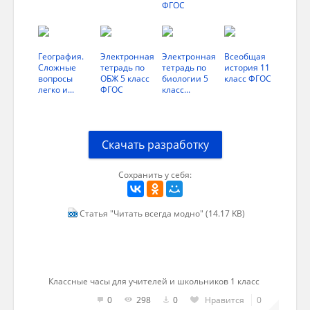
ФГОС
а) Отдых для души: Чтение – это
возможность отвлечься от повседневных
забот, погрузиться в другой мир, пережить
География.
Электронная
Электронная
Всеобщая
Сложные
тетрадь по
тетрадь по
история 11
яркие эмоции и получить настоящее
вопросы
ОБЖ 5 класс
биологии 5
класс ФГОС
удовольствие.
легко и...
ФГОС
класс...
б) Стимул к творчеству: Чтение
вдохновляет, пробуждает фантазию,
Скачать разработку
развивает творческие способности.
4. Чтение – это модный тренд:
Сохранить у себя:
а) Социальный статус: в современном
Статья "Читать всегда модно" (14.17 KB)
обществе умение читать и интересоваться
книгами считается признаком интеллекта и
образованности.
б) Популярность книжных клубов: По всей
Классные часы для учителей и школьников 1 класс
планете проходят встречи книжных клубов,
0
298
0
Нравится
0
где люди обмениваются мнениями о