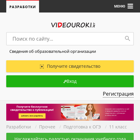
МЕНЮ
РАЗРАБОТКИ
Сведения об образовательной организации
Получите свидетельство
Вход
Регистрация
Разработки
/
Прочее
/
Подготовка к ОГЭ
/
11 класс
Наслаждайтесь радостью окончания учебного года