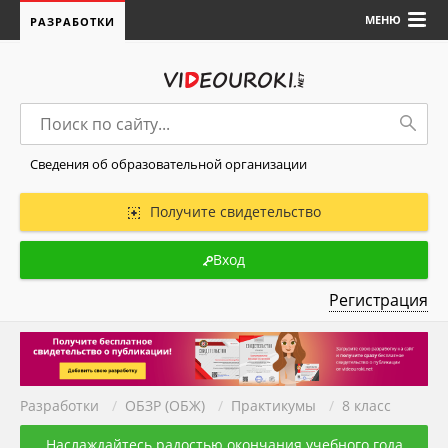
МЕНЮ
РАЗРАБОТКИ
Сведения об образовательной организации
Получите свидетельство
Вход
Регистрация
Разработки
/
ОБЗР (ОБЖ)
/
Практикумы
/
8 класс
Наслаждайтесь радостью окончания учебного года