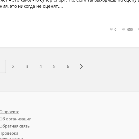
я, это никогда не оценят....
0
650
1
2
3
4
5
6
О проекте
Об организации
Обратная связь
Проверка
документов