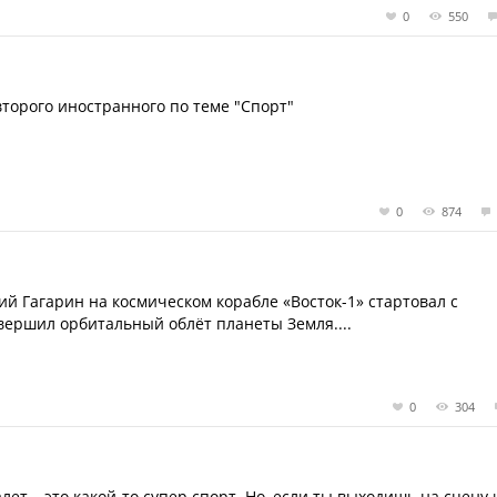
0
550
второго иностранного по теме "Спорт"
0
874
ий Гагарин на космическом корабле «Восток-1» стартовал с
вершил орбитальный облёт планеты Земля....
0
304
алет – это какой-то супер спорт. Но, если ты выходишь на сцену 