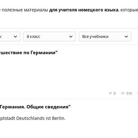
е полезные материалы
для учителя немецкого языка
, которы
к
8 класс
Все учебники
ушествие по Германии"
0
316
"Германия. Общие сведения"
ptstadt Deutschlands ist Berlin.