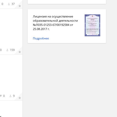
0
37
Лицензия на осуществление
образовательной деятельности
№Л035-01253-67/00192584 от
25.08.2017 г.
Подробнее
0
159
0
9
и