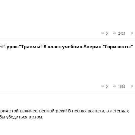
0
2429
ort" урок "Травмы" 8 класс учебник Аверин "Горизонты"
0
1888
рия этой величественной реки! В песнях воспета, в легендах
бы убедиться в этом.