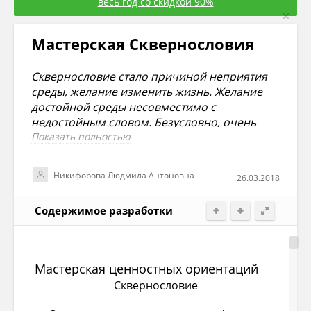
весь год со скидкой 90%
×
Мастерская Сквернословия
Сквернословие стало причиной неприятия
среды, желание изменить жизнь. Желание
достойной среды несовместимо с
недостойным словом. Безусловно, очень
непросто бывает не играть в поддавки, не
Показать полностью
подражать, не ронять себя. Если же
копировать других, говорить «как все», то
Никифорова Людмила Антоновна
26.03.2018
нечего потом удивляться, что у вас не всё в
жизни ладиться: не вас послали в
Содержимое разработки
загранкомандировку, не вас повысили в
должности, не вас поощрили. Человек виден
даже тогда, когда совсем не думает об этом.
Мастерская ценностных ориентаций
Сквернословие