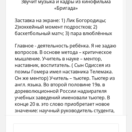
Звучит музыка и кадры из кинофильма
«Бригада»
Заставка на экране: 1) Лик Богородицы;
2)хоккейный момент подростков; 2)
баскетбольный матч; 3) пара влюблённых
Главное - деятельность ребёнка. Я не задаю
вопросов. В основе метода – критическое
мышление. Учитель в науке – ментор,
наставник, воспитатель. ( Сын Одиссея из
поэмы Гомера имел наставника Телемака.
Он же ментор) Учитель – тьютер. Тьютер из
англ. языка. Во второй половине 19в. в
дореволюционной России надзирателя
учебных заведений именовали тьютер. В
конце 20 в. это слово приобретает новое
значение: научный руководитель студента,
домашний учитель, репетитор, куратор,
воспитатель в учебном заведении,
защитник, покровитель, опекун