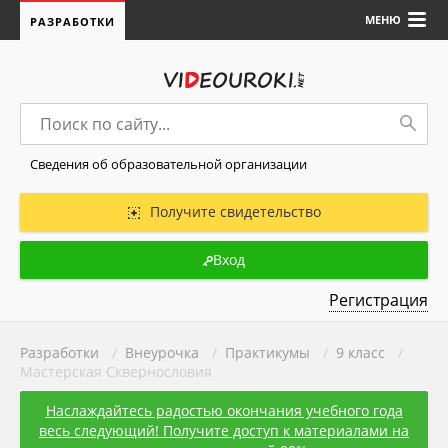
МЕНЮ
РАЗРАБОТКИ
Сведения об образовательной организации
Получите свидетельство
Вход
Регистрация
Разработки
/
Внеурочка
/
Практикумы
/
9 класс
/
Мастерская Сквернословия
Наслаждайтесь радостью окончания учебного года
весь следующий! Получите доступ к материалами на