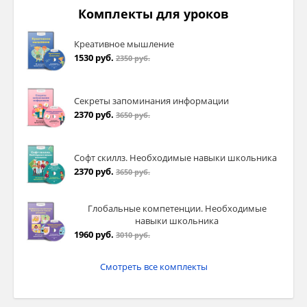
Комплекты для уроков
Слово слову рознь. Словом Бог мир
создал, словом Иуда Господа продал
(пословица)
Креативное мышление
1530 руб.
2350 руб.
Секреты запоминания информации
2370 руб.
Задание для группы№4
3650 руб.
1)Язык мой – враг мой: прежде ума рыщет –
Софт скиллз. Необходимые навыки школьника
беды ищет (пословица)
2370 руб.
3650 руб.
2)Парень рыжий, а язык вражий
(пословица)
Глобальные компетенции. Необходимые
навыки школьника
3)Не в том сила, чтоб города брать, а в том,
1960 руб.
3010 руб.
чтоб языком совладать (пословица)
Смотреть все комплекты
4)Все беды человека от его языка
(пословица)