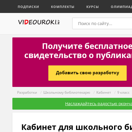
ПОДПИСКИ
КОМПЛЕКТЫ
КУРСЫ
ОЛИМПИА
Разработки
/
Школьному библиотекарю
/
Кабинет
/
9 класс
Наслаждайтесь радостью оконча
Кабинет для школьного б