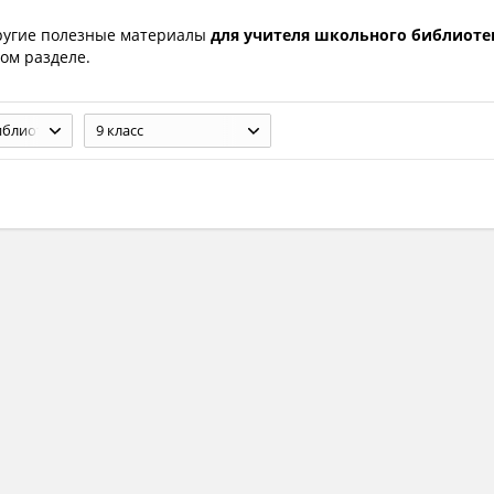
ругие полезные материалы
для учителя школьного библиоте
ом разделе.
Школьному библиотекарю
9 класс