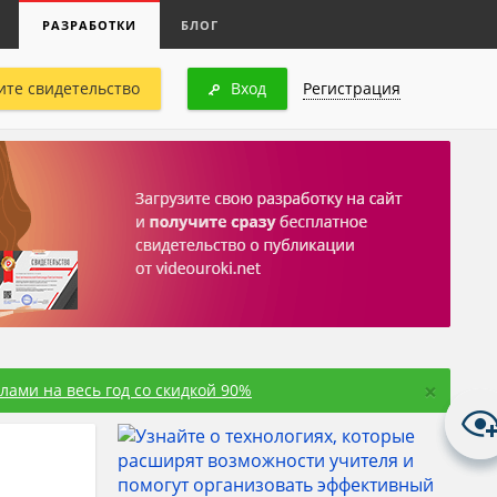
РАЗРАБОТКИ
БЛОГ
ите свидетельство
Вход
Регистрация
×
ами на весь год со скидкой 90%