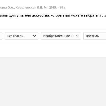
а О.А., Ковалевская Е.Д. М.: 2015. – 64 с.
риалы
для учителя искусcтва
, которые вы можете выбрать и ск
Все классы
Изобразительное искусство. 1 класс. Куревина О.А., Ковалевская Е.Д. М.: 2015. – 64 с.
Все темы