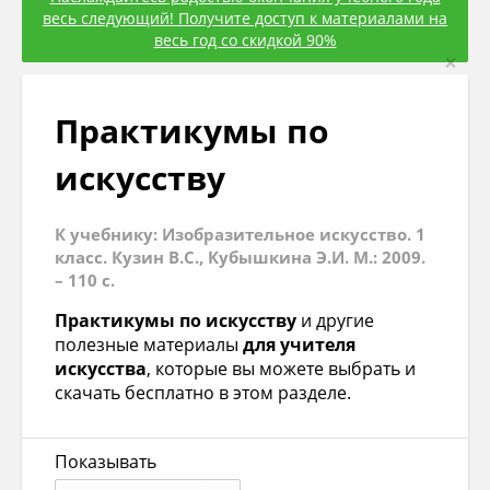
весь следующий! Получите доступ к материалами на
весь год со скидкой 90%
×
Практикумы по
искуcству
К учебнику: Изобразительное искусство. 1
класс. Кузин В.С., Кубышкина Э.И. М.: 2009.
– 110 с.
Практикумы по искуcству
и другие
полезные материалы
для учителя
искусcтва
, которые вы можете выбрать и
скачать бесплатно в этом разделе.
Показывать