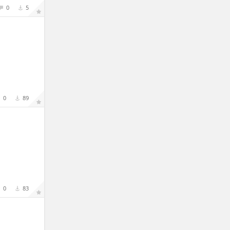
0
5
0
89
0
83