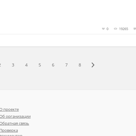
0
19265
2
3
4
5
6
7
8
О проекте
Об организации
Обратная связь
Проверка
документов