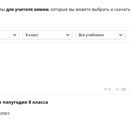
алы
для учителя химии
, которые вы можете выбрать и скачать
8 класс
Все учебники
0
105
 полугодие 8 класса
класс