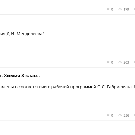
0
179
фия Д.И. Менделеева"
0
203
 Химия 8 класс.
лены в соответствии с рабочей программой О.С. Габриеляна, И
0
356