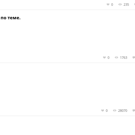
0
235
по теме.
0
1763
0
28070