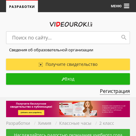
МЕНЮ
РАЗРАБОТКИ
Сведения об образовательной организации
Получите свидетельство
Вход
Регистрация
Разработки
/
Химия
/
Классные часы
/
2 класс
Наслаждайтесь радостью окончания учебного года