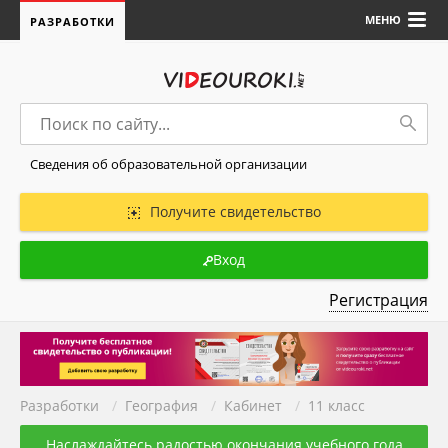
МЕНЮ
РАЗРАБОТКИ
Сведения об образовательной организации
Получите свидетельство
Вход
Регистрация
Разработки
/
География
/
Кабинет
/
11 класс
Наслаждайтесь радостью окончания учебного года