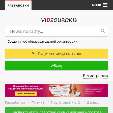
МЕНЮ
РАЗРАБОТКИ
Сведения об образовательной организации
Получите свидетельство
Вход
Регистрация
Разработки
/
Физика
/
Подготовка к ЕГЭ
/
2 класс
Наслаждайтесь радостью окончания учебного года