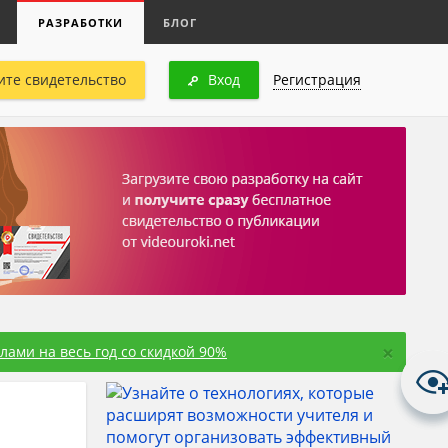
РАЗРАБОТКИ
БЛОГ
ите свидетельство
Вход
Регистрация
×
ами на весь год со скидкой 90%