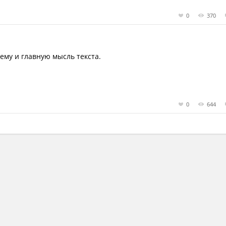
0
370
ему и главную мысль текста.
0
644