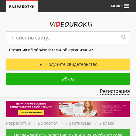
МЕНЮ
РАЗРАБОТКИ
Сведения об образовательной организации
Получите свидетельство
Вход
Регистрация
Разработки
/
Биология
/
Практикумы
/
2 класс
Наслаждайтесь радостью окончания учебного года