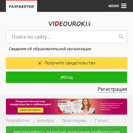
МЕНЮ
РАЗРАБОТКИ
Сведения об образовательной организации
Получите свидетельство
Вход
Регистрация
Разработки
/
Алгебра
/
Практикумы
/
7 класс
Наслаждайтесь радостью окончания учебного года