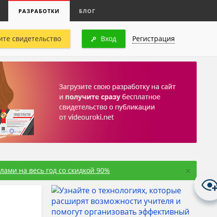
РАЗРАБОТКИ
БЛОГ
ите свидетельство
Вход
Регистрация
×
ами на весь год со скидкой 90%