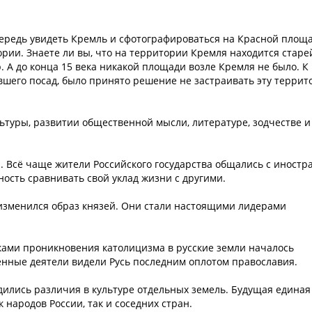
ередь увидеть Кремль и сфотографироваться на Красной площа
ории. Знаете ли вы, что на территории Кремля находится стар
 А до конца 15 века никакой площади возле Кремля не было. К
шего посад, было принято решение не застраивать эту террит
ультуры, развитии общественной мысли, литературе, зодчестве и
 Всё чаще жители Российского государства общались с иностр
ость сравнивать свой уклад жизни с другими.
изменился образ князей. Они стали настоящими лидерами
ками проникновения католицизма в русские земли началось
енные деятели видели Русь последним оплотом православия.
дились различия в культуре отдельных земель. Будущая единая
 народов России, так и соседних стран.