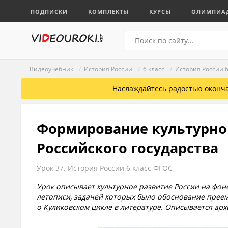
ПОДПИСКИ
КОМПЛЕКТЫ
КУРСЫ
ОЛИМПИА
Видеоучебник
/
История России
/
6 класс
/
История России 
Наслаждайтесь радостью оконча
Формирование культурног
Российского государства
Урок 37. История России 6 класс ФГОС
Урок описывает культурное развитие России на фон
летописи, задачей которых было обоснование преем
о Куликовском цикле в литературе. Описывается арх