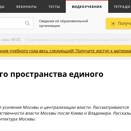
ДЫ
ВЕБИНАРЫ
ТЕСТЫ
ВИДЕОУЧЕБНИК
ТЕТРАДИ
Сведения об образовательной
Получ
организации
6 класс ФГОС
/ Формирование культурного пространства единого Российск
ния учебного года весь следующий! Получите доступ к материал
о пространства единого
е усиления Москвы и централизации власти. Рассматриваются
ственности власти Москвы после Киева и Владимира. Рассказ
итектура Москвы.