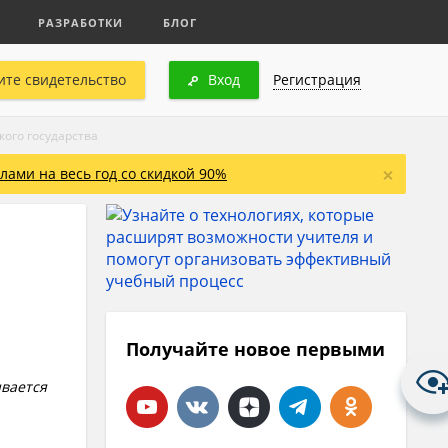
РАЗРАБОТКИ
БЛОГ
ите свидетельство
Вход
Регистрация
ого государства
×
ами на весь год со скидкой 90%
Получайте новое первыми
ывается