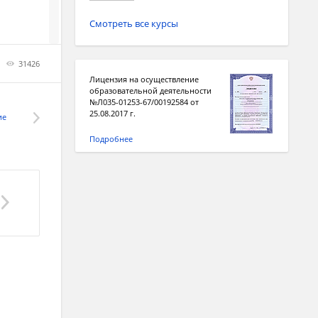
Смотреть все курсы
ыми
31426
Лицензия на осуществление
образовательной деятельности
№Л035-01253-67/00192584 от
егли
25.08.2017 г.
ие
е
Подробнее
право
сле
центром
инства