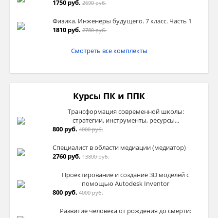
приёмнику, а также восставить
1750 руб.
2690 руб.
перпендикуляр в точку падения звуковой
Физика. Инженеры будущего. 7 класс. Часть 1
волны, то не трудно заметить, что
угол
1810 руб.
2780 руб.
падения равен углу отражения.
Смотреть все комплекты
Поскольку при взаимодействии звуковой
волны со стеной волна отражается, то
Курсы ПК и ППК
возникает закономерный вопрос: можем
ли мы услышать эту отражённую звуковую
Трансформация современной школы:
волну?
стратегии, инструменты, ресурсы...
800 руб.
4000 руб.
Оказывается, можем, но только в том
Специалист в области медиации (медиатор)
случае, когда между первоначальным и
2760 руб.
13800 руб.
отражённым звуками проходит не менее
1/15 секунды. Это звуковое явление хорошо
Проектирование и создание 3D моделей с
знакомо всем, и его называют
эхом
.
помощью Autodesk Inventor
800 руб.
4000 руб.
Эхо можно услышать в горах, в больших
Развитие человека от рождения до смерти:
пустых помещениях и так далее. Однако в