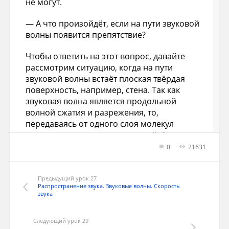
не могут.
— А что произойдёт, если на пути звуковой
волны появится препятствие?
Чтобы ответить на этот вопрос, давайте
рассмотрим ситуацию, когда на пути
звуковой волны встаёт плоская твёрдая
поверхность, например, стена. Так как
звуковая волна является продольной
волной сжатия и разрежения, то,
передаваясь от одного слоя молекул
воздуха к другому, сгущение дойдёт до
воздушного слоя, прилегающего к
0
21631
поверхности стены. Получив толчок,
частицы этого слоя ударятся о стену,
оттолкнутся от неё и образуют новую волну
Предыдущий урок 27
Распространение звука. Звуковые волны. Скорость
сгущения, бегущую в обратном
звука
направлении. Этот процесс называют
отражением звука
.
Следующий урок 29