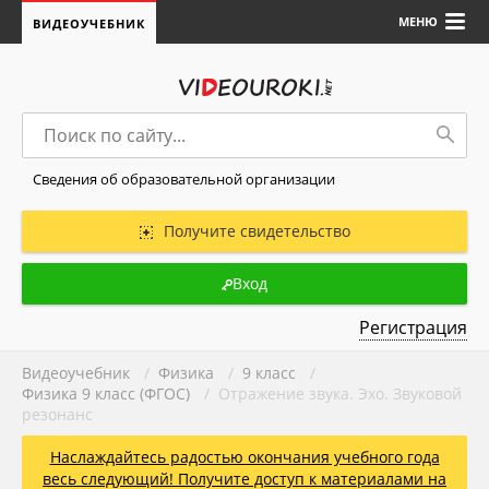
МЕНЮ
ВИДЕОУЧЕБНИК
Сведения об образовательной организации
Получите свидетельство
Вход
Регистрация
Видеоучебник
/
Физика
/
9 класс
/
Физика 9 класс (ФГОС)
/ Отражение звука. Эхо. Звуковой
резонанс
Наслаждайтесь радостью окончания учебного года
весь следующий! Получите доступ к материалами на