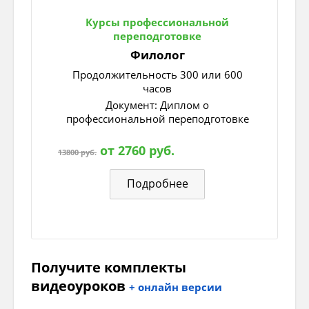
Выберите один из 4 вариантов ответа:
Курсы профессиональной
1) без...дейный
переподготовке
Филолог
2) пред...дущий
Продолжительность 300 или 600
часов
3) по...мённо
Документ: Диплом о
профессиональной переподготовке
4) без...скусный
от 2760 руб.
Задание 4
13800 руб.
Выберите приставки, после которых мы
Подробнее
напишем ы.
Выберите несколько из 6 вариантов ответа:
1) без-
Получите комплекты
2) от-
видеоуроков
+ онлайн версии