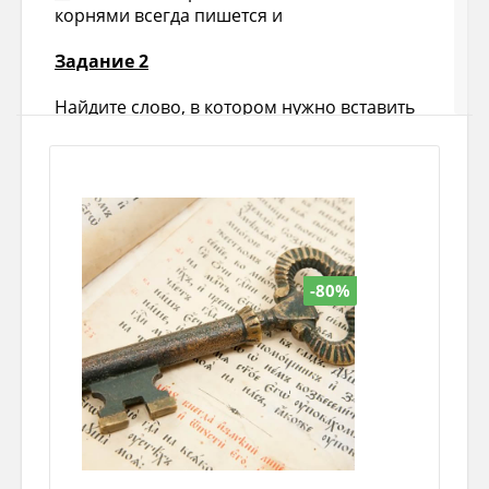
корнями всегда пишется и
Задание 2
Найдите слово, в котором нужно вставить
ы.
Выберите один из 4 вариантов ответа:
1) вы...грать
2) вы...скать
-80%
3) об...скать
4) не...интересный
Задание 3
Найдите слово, в котором нужно вставить и.