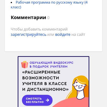
Рабочая программа по русскому языку (4
2) межинститутский
класс)
3) безинициативный
Комментарии
0
4) постинфарктный
Чтобы добавить комментарий
Задание 7
зарегистрируйтесь
или
войдите
на сайт
Вопрос:
Выберите слова, которые написаны
неправильно.
Выберите несколько из 4 вариантов ответа:
1) предыстория
2) небезынтересный
3) подитожить