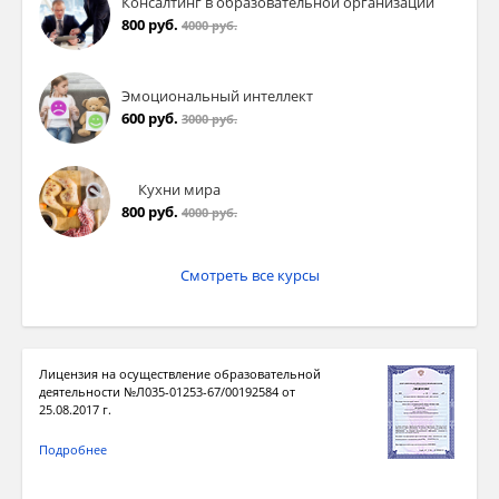
4) Шпион должен был проынформировать
Консалтинг в образовательной организации
своего связного о провале явки.
800 руб.
4000 руб.
Эмоциональный интеллект
600 руб.
3000 руб.
Кухни мира
800 руб.
Задание 10
4000 руб.
Вопрос:
Смотреть все курсы
Правильно сопоставьте слова и правила,
по которым их следует написать.
Лицензия на осуществление образовательной
Укажите соответствие для всех 5 вариантов
деятельности №Л035-01253-67/00192584 от
ответа:
25.08.2017 г.
1) ы, приставка на согласный
Подробнее
2) и, приставка на гласный