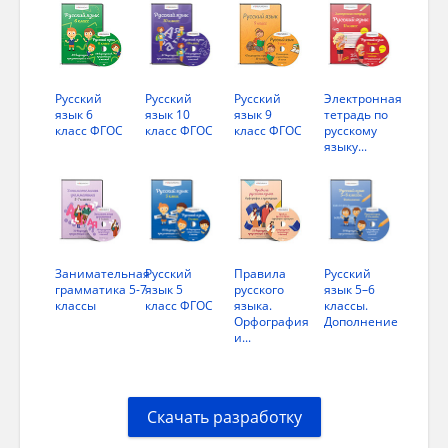
3) меж-
4) сверх-
5) вы-
Русский
Русский
Русский
Электронная
язык 6
язык 10
язык 9
тетрадь по
6) раз-
класс ФГОС
класс ФГОС
класс ФГОС
русскому
языку...
Задание 5
Вопрос:
Занимательная
Русский
Правила
Русский
грамматика 5-7
язык 5
русского
язык 5–6
классы
класс ФГОС
языка.
классы.
Выберите приставки, после которых мы
Орфография
Дополнение
напишем и.
и...
Выберите несколько из 6 вариантов ответа:
Скачать разработку
1) по-