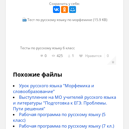
Сохранить у себя:
2) меж-
3) под-
Тест по русскому языку по морфемике (15.9 KB)
4) пост-
5) контр-
Тесты по русскому языку 6 класс
6) -мед-
0
425
1
Нравится
0
Задание 6
Похожие файлы
Вопрос:
Урок русского языка "Морфемика и
Выберите слова, которые написаны
словообразование"
правильно.
Выступление на МО учителей русского языка
и литературы "Подготовка к ЕГЭ. Проблемы.
Выберите несколько из 4 вариантов ответа:
Пути решения"
Рабочая программа по русскому языку (5
1) дезынфекция
класс)
Рабочая программа по русскому языку (7 кл.)