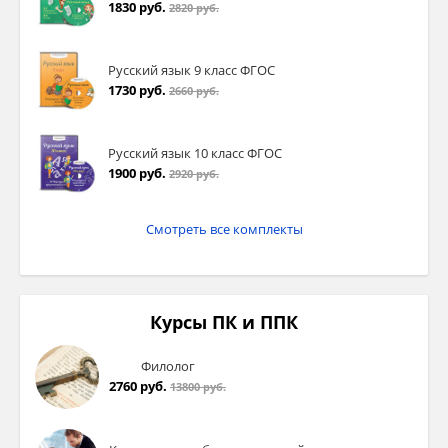
4) Детей в Древней Греции сизмала
1830 руб.
2820 руб.
готовили к войне.
Задание 9
Русский язык 9 класс ФГОС
1730 руб.
2660 руб.
Вопрос:
Укажите предложения, в которых нет
Русский язык 10 класс ФГОС
ошибок.
1900 руб.
2920 руб.
Выберите несколько из 4 вариантов ответа:
Смотреть все комплекты
1) Мы должны немедленно зайти в магазин
спортинвентаря.
Курсы ПК и ППК
2) У этого арестократа были
сверхизысканные манеры.
Филолог
3) Он понятия не имел о том, что такое
2760 руб.
13800 руб.
панисламизм.