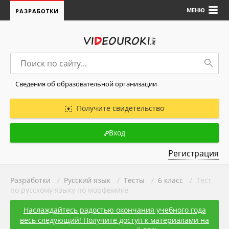
МЕНЮ
РАЗРАБОТКИ
Сведения об образовательной организации
Получите свидетельство
Вход
Регистрация
Разработки
/
Русский язык
/
Тесты
/
6 класс
/ Тест
по русскому языку по морфемике
Наслаждайтесь радостью окончания учебного года
весь следующий! Получите доступ к материалами на