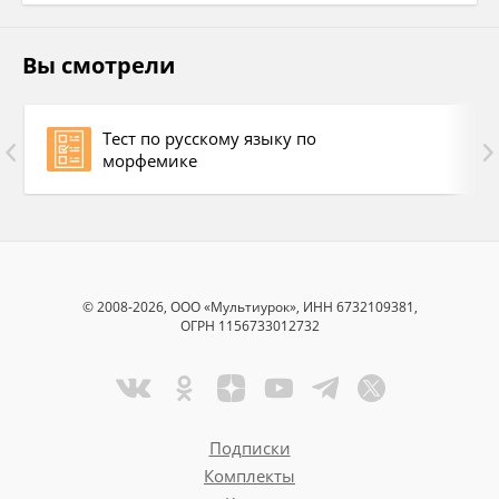
3) и, иноязычная приставка
Вы смотрели
4) и, нет приставки
Тест по русскому языку по
5) и, написание в корне
морфемике
__ подн...мать
__ за...нтересовать
© 2008-2026, ООО «Мультиурок», ИНН 6732109381,
ОГРН 1156733012732
__ гос...нспекция
__ дез...нформировать
__ без...нвентарный
Подписки
Комплекты