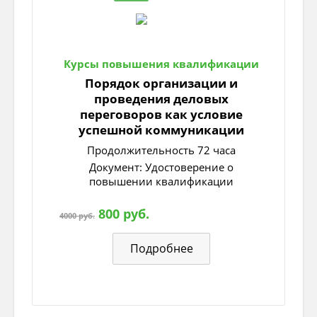
Облиты молоком замерзшие болота.
Те, кто прощается, возьмёт воспоминанья,
Курсы повышения квалификации
Как добирался к факелам на вертолётах.
Порядок организации и
проведения деловых
переговоров как условие
успешной коммуникации
Длинны и вьются ночи белые.
Продолжительность 72 часа
Документ: Удостоверение о
Прозрачны как фата невесты.
повышении квалификации
Здесь даже воздух стынет, леденеет.
800 руб.
4000 руб.
Привыкнуть, выдюжить здесь - дело чести.
Подробнее
Жемчужинами покрываются деревья