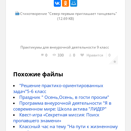
Известным во всём мире Комаром.
Стихотворение "Север первым приглашает танцевать"
Морошка, клюква вкусом удивляют!
(12.69 KB)
Практикумы для внеурочной деятельности 9 класс
0
330
0
Нравится
0
Похожие файлы
"Решение практико-ориентированных
задач"5-6 класс
Праздник " Осень,Осень, в гости просим"
Программа внеурочной деятельности "Я в
современном мире: Школа актива "ЛИДЕР"
Квест-игра «Секретная миссия: Поиск
пропавшего знамени»
Классный час на тему "На пути к жизненному