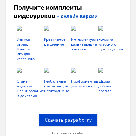
Когда тайга подтает и замерзнет.
Получите комплекты
Палитрой белой зимы создают шедевры.
видеоуроков
+ онлайн версии
Длинны морозы и короткие здесь вёсны.
Учимся
Креативное
Интеллектуально-
Копилка
играя.
мышление
развивающие
классного
Копилка
занятия
руководителя
Здесь не выбрасывают флаги белые.
игр для
классного...
Ладони трасс засыпаны песками.
Домой летят и едут северяне загорелые.
Стань
Глобальные
Профориентация
Школа
лидером.
компетенции.
для классных...
добрых
Пресытившись своими отпусками.
Планирование
Необходимые...
правил
и действия
За белым дымом, пахнущим костром.
Скачать разработку
Оленями, что жизни символом считают.
Сохранить у себя: