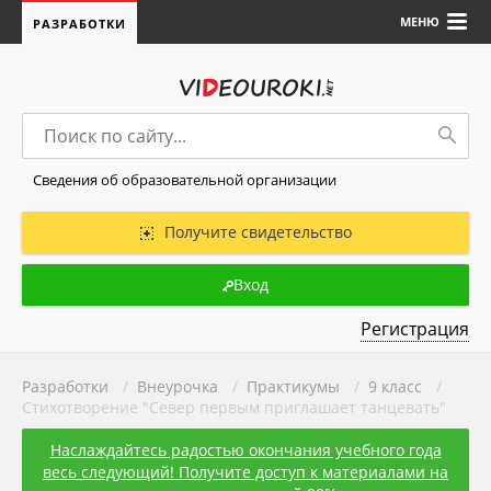
МЕНЮ
РАЗРАБОТКИ
Сведения об образовательной организации
Получите свидетельство
Вход
Регистрация
Разработки
/
Внеурочка
/
Практикумы
/
9 класс
/
Стихотворение "Север первым приглашает танцевать"
Наслаждайтесь радостью окончания учебного года
весь следующий! Получите доступ к материалами на