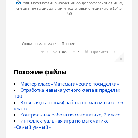
Роль математики в изучении общепрофессиональных,
образовательного учреждения он не раз
специальных дисциплин и подготовки специалиста (54.5
столкнется с необходимостью применить
KB)
свои математические знания в
практической деятельности.
Математическая подготовка специалистов
позволяет сформировать глубокие
Уроки по математике Прочее
фундаментальные знания и обеспечивает
0
1049
7
Нравится
0
мощным инструментом решения
различных практических задач.
Похожие файлы
Неоспоримым является тот факт, что
математика не просто мощное средство
Мастер класс «Математические посиделки»
решения практических задач и
Отработка навыка устного счёта в пределах
универсальный язык науки, но и
100
доминирующий элемент общей культуры,
Входная(стартовая) работа по математике в 6
неотъемлемая часть цивилизации.
классе
Контрольная работа по математике, 2 класс
Решающая роль математики в
Интеллектуальная игра по математике
профессиональной подготовке
«Самый умный»
современного специалиста многогранна и