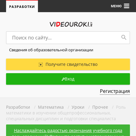
МЕНЮ
РАЗРАБОТКИ
Сведения об образовательной организации
Получите свидетельство
Вход
Регистрация
Разработки
/
Математика
/
Уроки
/
Прочее
/ Роль
математики в изучении общепрофессиональных,
специальных дисциплин и подготовки специалиста
Наслаждайтесь радостью окончания учебного года