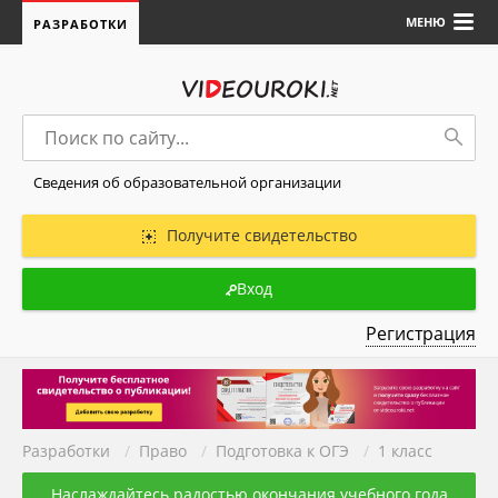
МЕНЮ
РАЗРАБОТКИ
Сведения об образовательной организации
Получите свидетельство
Вход
Регистрация
Разработки
/
Право
/
Подготовка к ОГЭ
/
1 класс
Наслаждайтесь радостью окончания учебного года