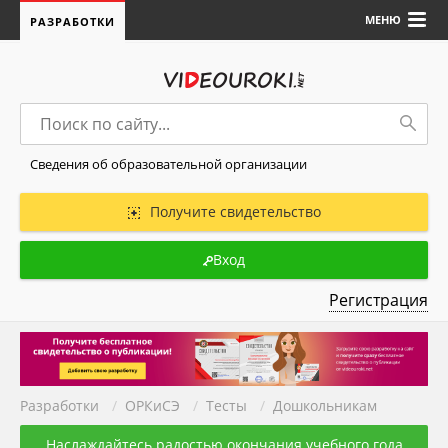
МЕНЮ
РАЗРАБОТКИ
Сведения об образовательной организации
Получите свидетельство
Вход
Регистрация
Разработки
/
ОРКиСЭ
/
Тесты
/
Дошкольникам
Наслаждайтесь радостью окончания учебного года