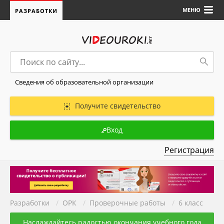
МЕНЮ
РАЗРАБОТКИ
Сведения об образовательной организации
Получите свидетельство
Вход
Регистрация
Разработки
/
ОРК
/
Проверочные работы
/
6 класс
Наслаждайтесь радостью окончания учебного года