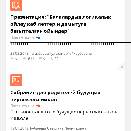
Презентация: "Балалардың логикалық
ойлау қабілеттерін дамытуға
бағытталған ойындар"
Презентации
ттттттттттттттттттттттттттттттттттттттттттттттттттттттттттт
28.03.2018, Тасыбаева Гульзана Жайлаубаевна
0
944
0
11
Собрание для родителей будущих
первоклассников
Презентации
Готовность к школе будущих первоклассников
к школе.
18.01.2018, Рубачева Светлана Леонидовна