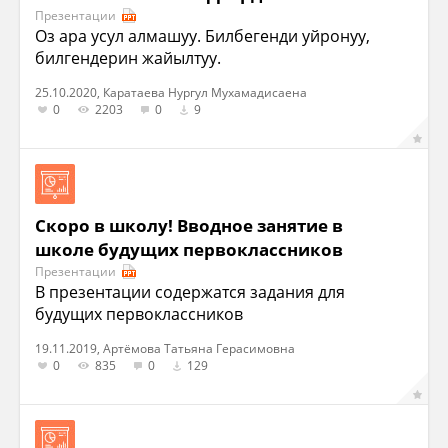
Презентации
Оз ара усул алмашуу. Билбегенди уйронуу,
билгендерин жайылтуу.
25.10.2020, Каратаева Нургул Мухамадисаена
0
2203
0
9
Скоро в школу! Вводное занятие в
школе будущих первоклассников
Презентации
В презентации содержатся задания для
будущих первоклассников
19.11.2019, Артёмова Татьяна Герасимовна
0
835
0
129