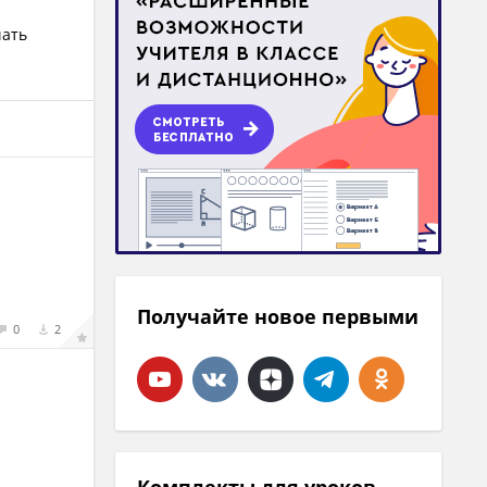
чать
Получайте новое первыми
0
2