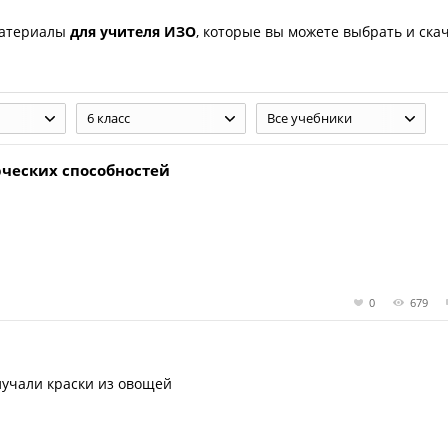
материалы
для учителя ИЗО
, которые вы можете выбрать и ска
6 класс
Все учебники
рческих способностей
0
679
лучали краски из овощей