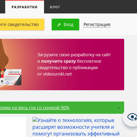
РАЗРАБОТКИ
БЛОГ
ите свидетельство
Вход
Регистрация
×
ами на весь год со скидкой 90%