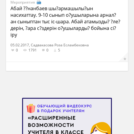
Мероприятия
Абай ??нанбаев шы?армашылы?ын
насихаттау. 9-10 сынып о?ушыларына арнал?
ан сыныптан тыс іс-шара. Абай атамызды? ?ле?
дерін, ?ара с?здерін о?ушыларды? бойына сі?
іру
05.02.2017, Садвакасова Роза Есламбековна
0
1791
0
5