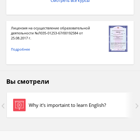
Учитель ста
Смотреть все курсы
распознать 
Этап (
list
Лицензия на осуществление образовательной
деятельности №Л035-01253-67/00192584 от
Просмотр/п
25.08.2017 г.
Этап
(afte
Подробнее
Проводится 
Вы смотрели
VII
. Этап за
Why it's importaint to learn English?
Для того, ч
стоит ли из
Декарта», а
французский