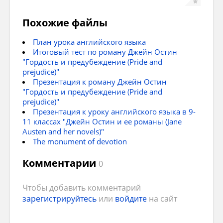
P.44 ex.41 Students Book
Похожие файлы
I
. Организа
План урока английского языка
music
Итоговый тест по роману Джейн Остин
"Гордость и предубеждение (Pride and
Приветствует
science
prejudice)"
Презентация к роману Джейн Остин
communication
"Гордость и предубеждение (Pride and
prejudice)"
II
. Речевая з
p.44 ex. 42 Read the text
Презентация к уроку английского языка в 9-
11 классах "Джейн Остин и ее романы (Jane
Learning
Austen and her novels)"
The monument of devotion
Задает вопр
politics
Комментарии
0
What
langu
Чтобы добавить комментарий
Are
you
pr
зарегистрируйтесь
или
войдите
на сайт
How
can
yo