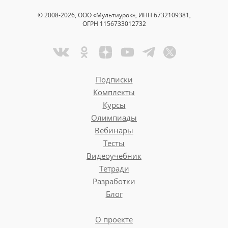
Квадрат Дек
© 2008-2026, ООО «Мультиурок», ИНН 6732109381,
решений, ко
ОГРН 1156733012732
небольшого 
легко устан
оценить пос
Что случится
Подписки
Комплекты
Данный вопр
Курсы
желаемого. 
Олимпиады
принимаемо
Вебинары
Тесты
Что случится
Видеоучебник
Данный вопр
Тетради
желаемого. 
Разработки
что случитс
Блог
решения
О проекте
Чего НЕ случ