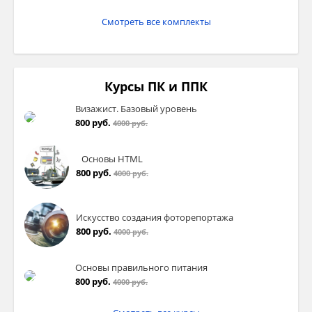
затем заслу
Смотреть все комплекты
Курсы ПК и ППК
Do the Descartes Square
Визажист. Базовый уровень
800 руб.
4000 руб.
Основы HTML
800 руб.
4000 руб.
VI
. Соверше
Искусство создания фоторепортажа
800 руб.
4000 руб.
Навык аудир
заранее мул
Основы правильного питания
800 руб.
Этап (
pre-
4000 руб.
Do the self-evaluation card