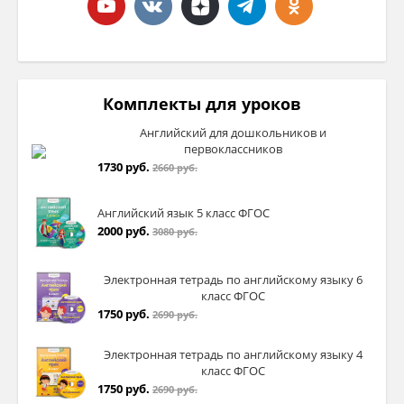
Комплекты для уроков
Английский для дошкольников и
первоклассников
Учитель разд
1730 руб.
2660 руб.
44 в учебни
на листах в
Английский язык 5 класс ФГОС
истечению в
2000 руб.
3080 руб.
получивший
A French philosopher and scientist
Электронная тетрадь по английскому языку 6
класс ФГОС
1750 руб.
2690 руб.
Электронная тетрадь по английскому языку 4
V
. Совершен
класс ФГОС
1750 руб.
2690 руб.