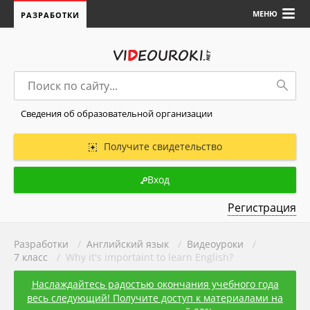
МЕНЮ
РАЗРАБОТКИ
Сведения об образовательной организации
Получите свидетельство
Вход
Регистрация
Разработки
/
Английский язык
/
Видеоуроки
/
7 класс
/ Why it's importaint to learn English?
Наслаждайтесь радостью окончания учебного года
весь следующий! Получите доступ к материалами на