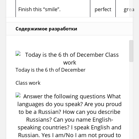
Finish this “smile”.
perfect
great
иллюстративно-наглядный
ТСО
поисковый
Содержимое разработки
M
проблемный
Система контроля на уроке: сочетание
perfect
great
контроля учителя с самоконтролем
учащихся.
Today is the 6 th of December
Оборудование: компьютер, проектор,
презентация и конспект, видеоматериалы
Class work
по теме.
perfect
great
Описание технологий
Информационно-коммуникационные технологии
1) Understood theme of the lesson