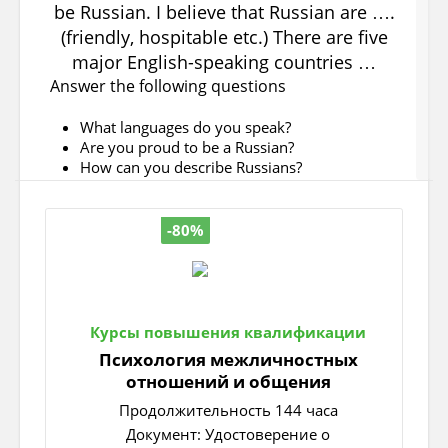
Здоровьесберегающие технологии
2)Answered on the teacher’s questions
3) Used correct sentences
Answer the following questions
4) Used articles well
Основные принципы проведения урока:
доступность, научность, связь с жизнью.
What languages do you speak?
5) Pronounced the words correctly
Are you proud to be a Russian?
How can you describe Russians?
Ожидаемый результат обучения:
Can you name English-speaking countries?
активизация речемыслительной активности
I speak English and Russian.
обучающихся; повышение интереса
Your score: 25 - 23 PERFECT!
-80%
школьников к изучению английского языка.
Yes I am/No I am not
proud to be Russian.
22 - 19 GREAT!
Тип урока: урок комплексного применения
I believe that Russian are ….
(friendly,
знаний
18 - 15 GOOD
hospitable etc.)
Курсы повышения квалификации
Планируемый результат:
14 – 12 OK
There are five major English-speaking
Психология межличностных
countries …
отношений и общения
Предметные умения и УУД
Продолжительность 144 часа
- Составление монологических
Документ: Удостоверение о
высказываний по теме урока;