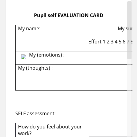
Pupil self
EVALUATION CARD
активизировать употребление изученных ранее
лексических единиц и речевых образцов и устной
речи;
My name:
My surn
продолжить формирование умений говорения,
Effort 1 2 3 4 5
6 7 8 
аудирования;
My
(emotions) :
совершенствовать грамматические умения;
My (thoughts) :
продолжить обучение чтению с извлечением
информации
Методический инструме
SELF assessment:
Методы
Средст
How do you feel about your
M
work?
словесный
наглядны