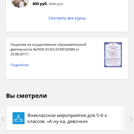
800 руб.
кастрюлю столовую ложку сливочного
4000 руб.
масла или маргарина).
Смотреть все курсы
Каждый ответ оценивается в 1 балл
Лицензия на осуществление образовательной
3.
Конкурс вежливости.
деятельности №Л035-01253-67/00192584 от
25.08.2017 г.
По одной девочке от каждой команды
Подробнее
получают карточки, где описана ситуация, в
которую они попали. Как они поступят?
Время на обдумывание -1 мин.
Конкурс оценивается в 5 баллов.
Вы смотрели
Возможные ситуации:
- Вас приглашают на День рождения, а у вас
Внеклассное мероприятие для 5-6-х
нет средств, чтобы Купить подарок в
классов. «А ну-ка, девочки»
магазине. Как Вы поступите?