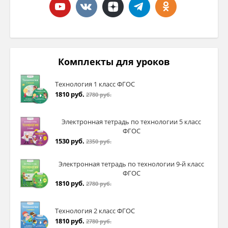
классы). Конкурс судит жюри в
составе____________(назвать поименно).
1.
Конкурс «Давайте познакомимся».
Комплекты для уроков
Представление команды, приветствие.
Технология 1 класс ФГОС
Высшая оценка - 5 баллов.
1810 руб.
2780 руб.
Электронная тетрадь по технологии 5 класс
ФГОС
2.
Конкурс «Разминка»
1530 руб.
2350 руб.
Чтобы понять все тонкости ведения
Электронная тетрадь по технологии 9-й класс
домашнего хозяйства, нужно знать кое-
ФГОС
какие хитрости. На карточках дано задание.
1810 руб.
2780 руб.
Через 30с секунд девочки должны
объяснить, что нужно сделать в той или
Технология 2 класс ФГОС
иной ситуации. За каждый правильный
1810 руб.
2780 руб.
ответ команде присуждается очко.