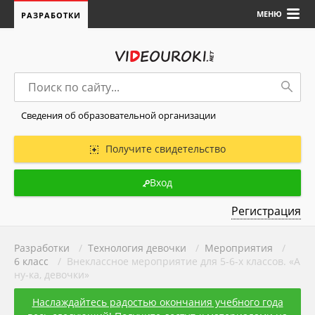
МЕНЮ
РАЗРАБОТКИ
Сведения об образовательной организации
Получите свидетельство
Вход
Регистрация
Разработки
/
Технология девочки
/
Мероприятия
/
6 класс
/ Внеклассное мероприятие для 5-6-х классов. «А
ну-ка, девочки»
Наслаждайтесь радостью окончания учебного года