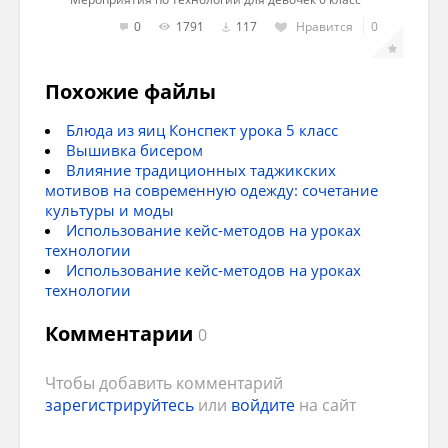
0
1791
117
Нравится
0
1. Посуда и приборы для сервировки стола
к завтраку, скатерть.
Похожие файлы
2. По одной столовой ложке риса, семечек,
гороха.
Блюда из яиц Конспект урока 5 класс
Вышивка бисером
3. Шкатулка для рукоделия: подушечка с
Влияние традиционных таджикских
иглами, нитки для вышивания, пяльцы и
мотивов на современную одежду: сочетание
ткань.
культуры и моды
Использование кейс-методов на уроках
4. Подготовить номер художественной
технологии
самодеятельности.
Использование кейс-методов на уроках
технологии
5. Выпечь предварительно торт.
Комментарии
0
Чтобы добавить комментарий
ХОД КОНКУРСА
зарегистрируйтесь
или
войдите
на сайт
До начала конкурса звучит музыка -