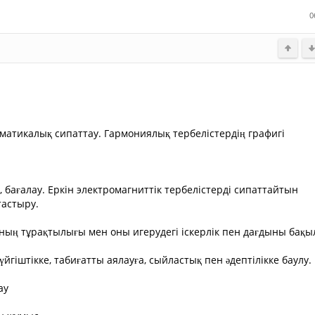
у
0
н ж?мыс.
матикалық сипаттау. Гармониялық тербелістердің графигі
у, бағалау. Еркін электромагниттік тербелістерді сипаттайтын
тастыру.
ның тұрақтылығы мен оны игерудегі іскерлік пен дағдыны бақы
йгіштікке, табиғатты аялауға, сыйластық пен әдептілікке баулу.
ау