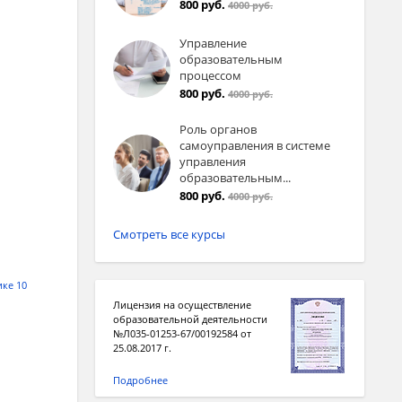
800 руб.
4000 руб.
Управление
образовательным
процессом
800 руб.
4000 руб.
Роль органов
ерінің
самоуправления в системе
управления
образовательным...
800 руб.
4000 руб.
Смотреть все курсы
ике 10
Лицензия на осуществление
образовательной деятельности
№Л035-01253-67/00192584 от
25.08.2017 г.
 өрісі
Подробнее
 кезде