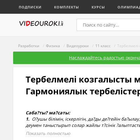
ПОДПИСКИ
КОМПЛЕКТЫ
КУРСЫ
ОЛИМПИА
Разработки
/
Физика
/
Видеоуроки
/
11 класс
/ Тербелмелі 
Наслаждайтесь радостью оконча
Тербелмелі козгалысты 
Гармониялык тербелістер
Саба?ты? ма?саты:
1.
О?ушы білімін, іскерлігін, да?ды де?гейін ба?ыла
деумен таныстырып солар жайлы т?сінік ?алыптаст
2.
О?ушыларды? білім де?гейін ж?не білім мазм?нын
Показать полностью
3.
Адамгершілікке, ??ыптылы??а, ал?ырлы??а, отанс?й