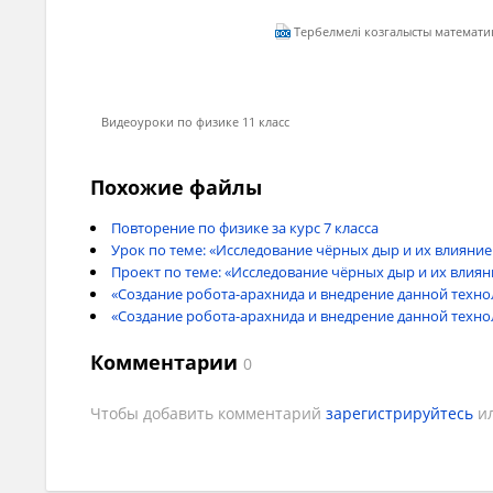
магнит өрісінің энергиясы кемитінін (және кер
Тербелмелі козгалысты математик
Видеоуроки по физике 11 класс
тендеудегі екі туындыны есеп­тей келе мынаны та
Похожие файлы
Повторение по физике за курс 7 класса
Урок по теме: «Исследование чёрных дыр и их влияние
Проект по теме: «Исследование чёрных дыр и их влия
Бірақ уақыт бойынша алынған зарядтың туындысы бе
«Создание робота-арахнида и внедрение данной техн
«Создание робота-арахнида и внедрение данной техн
Сондықтан тендеуді мына түрде
Комментарии
0
Чтобы добавить комментарий
зарегистрируйтесь
и
Жылдамдықтың туындысы (үдеу) координатаның уа
бойынша туындысы дегеніміз - зарядтың уақыт 
тендеудің сол және оң жақтарын
Li
-те бөліп, ко
теңдеуді аламыз: