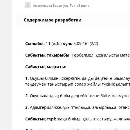
Саба?ты? т?рі:
жа?а білімді ?алыптастыру, жалпыла
Аманиязова Замзагуль Токтабаевна
Саба?ты? ?діс-т?сілдері:
??гіме, дискуссия, кітаппе
Саба?ты? к?рнекіліктері:
плакаттар, суреттер,
Содержимое разработки
Сыныбы:
11 (ж.б.)
күні:
5.09.16.
(2/2)
Сабақтың тақырыбы:
Тербелмелі қозғалысты мате
Сабақтың мақсаты:
1.
Оқушы білімін, іскерлігін, дағды деңгейін бақыла
теңдеумен таныстырып солар жайлы түсінік қалып
2.
Оқушылардың білім деңгейін және білім мазмұны
3.
Адамгершілікке, ұқыптылыққа, алғырлыққа, отансү
Сабақтың түрі:
жаңа білімді қалыптастыру, жалпыл