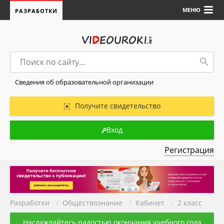
МЕНЮ
РАЗРАБОТКИ
Сведения об образовательной организации
Получите свидетельство
Вход
Регистрация
Разработки
/
Обществознание
/
Кабинет
/
2 класс
Наслаждайтесь радостью окончания учебного года