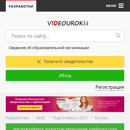
МЕНЮ
РАЗРАБОТКИ
Сведения об образовательной организации
Получите свидетельство
Вход
Регистрация
Разработки
/
МХК
/
Подготовка к ОГЭ
/
8 класс
Наслаждайтесь радостью окончания учебного года