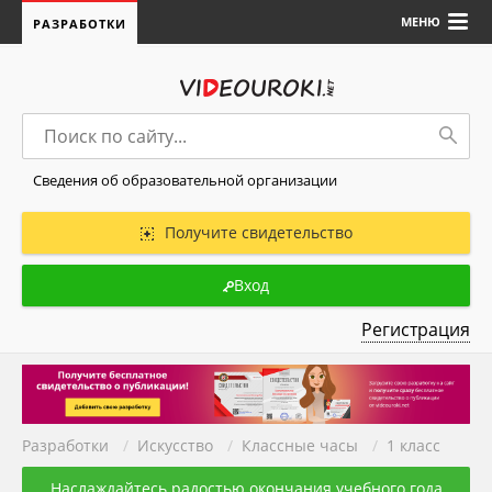
МЕНЮ
РАЗРАБОТКИ
Сведения об образовательной организации
Получите свидетельство
Вход
Регистрация
Разработки
/
Искуcство
/
Классные часы
/
1 класс
Наслаждайтесь радостью окончания учебного года