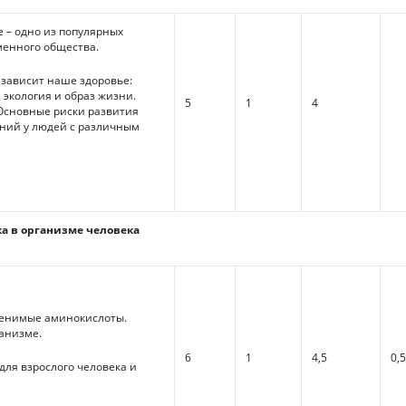
 – одно из популярных
енного общества.
 зависит наше здоровье:
 экология и образ жизни.
5
1
4
 Основные риски развития
ний у людей с различным
ка в организме человека
енимые аминокислоты.
ганизме.
6
1
4,5
0,
для взрослого человека и