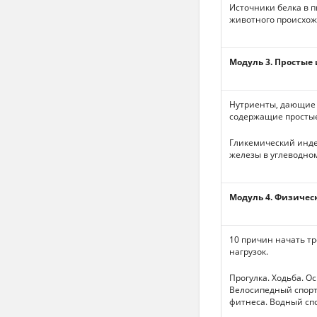
Источники белка в п
животного происхож
Модуль 3. Простые
Нутриенты, дающие 
содержащие простые
Гликемический инде
железы в углеводно
Модуль 4. Физичес
10 причин начать т
нагрузок.
Прогулка. Ходьба. О
Велосипедный спорт
фитнеса. Водный сп