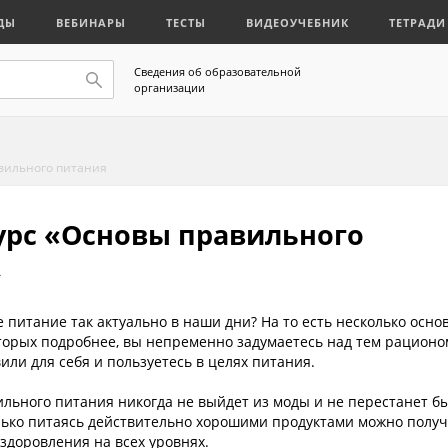
ДЫ
ВЕБИНАРЫ
ТЕСТЫ
ВИДЕОУЧЕБНИК
ТЕТРАДИ
Сведения об образовательной
организации
вильного питания
рс «Основы правильного
»
 питание так актуально в наши дни? На то есть несколько осно
оторых подробнее, вы непременно задумаетесь над тем рационо
или для себя и пользуетесь в целях питания.
ильного питания никогда не выйдет из моды и не перестанет б
только питаясь действительно хорошими продуктами можно полу
здоровления на всех уровнях.