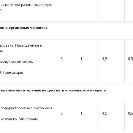
ых ккал при различных видах
.
ров в организме человека
еловека. Насыщенные и
ы.
6
1
4,5
0,
продуктах питания.
 9. Трансжиры
ительные питательные вещества: витамины и минералы
 водорастворимые витамины.
6
1
4,5
0,
 человека. Минералы.