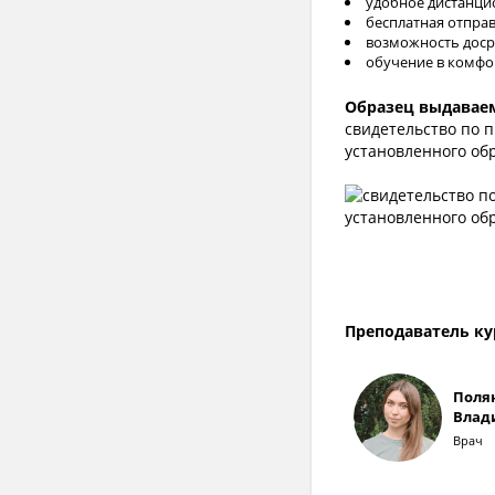
удобное дистанцио
бесплатная отправ
возможность доср
обучение в комфор
Образец выдаваем
свидетельство по 
установленного об
Преподаватель ку
Поля
Влад
Врач