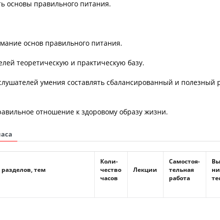
ь основы правильного питания.
имание основ правильного питания.
телей теоретическую и практическую базу.
 слушателей умения составлять сбалансированный и полезный 
равильное отношение к здоровому образу жизни.
часа
Коли-
Самостоя-
Вы
 разделов, тем
чество
Лекции
тельная
ни
часов
работа
те