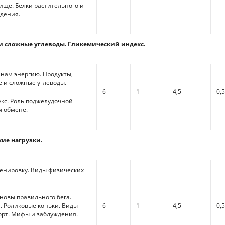
ище. Белки растительного и
дения.
 и сложные углеводы. Гликемический индекс.
нам энергию. Продукты,
 и сложные углеводы.
6
1
4,5
0,
кс. Роль поджелудочной
м обмене.
кие нагрузки.
ренировку. Виды физических
сновы правильного бега.
. Роликовые коньки. Виды
6
1
4,5
0,
орт. Мифы и заблуждения.