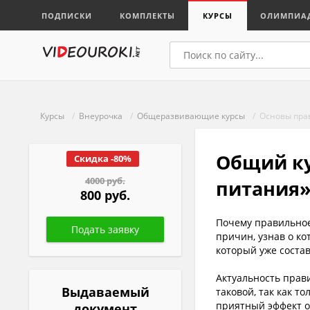
ПОДПИСКИ
КОМПЛЕКТЫ
КУРСЫ
ОЛИМПИА
Курсы
/
Внеурочка
/
Общеразвивающие курсы
/ Основы пра
Общий ку
Скидка -80%
4000 руб.
питания
800 руб.
Почему правильное
причин, узнав о к
который уже состав
Актуальность прав
Выдаваемый
таковой, так как 
приятный эффект о
документ