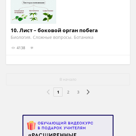
10.
Лист – боковой орган побега
Биология. Сложные вопросы. Ботаника
4138
В начало
1
2
3