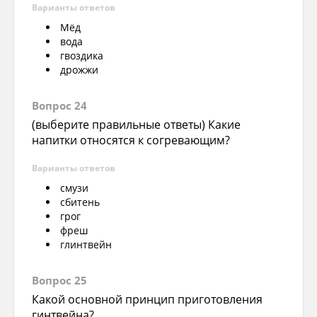
Варианты ответов
Мёд
вода
гвоздика
дрожжи
Вопрос 24
(выберите правильные ответы) Какие
напитки относятся к согревающим?
Варианты ответов
смузи
сбитень
грог
фреш
глинтвейн
Вопрос 25
Какой основной принцип приготовления
гинтвейна?