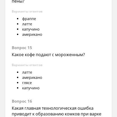
пены?
Варианты ответов
фраппе
латте
капучино
американо
Вопрос 15
Какое кофе подают с мороженным?
Варианты ответов
латте
американо
глясе
капучино
Вопрос 16
Какая главная технологическая ошибка
приводит к образованию комков при варке