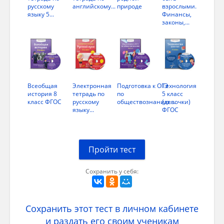
русскому
английскому...
природе
взрослыми.
языку 5...
Финансы,
законы,...
Всеобщая
Электронная
Подготовка к ОГЭ
Технология
история 8
тетрадь по
по
5 класс
класс ФГОС
русскому
обществознанию....
(девочки)
языку...
ФГОС
Пройти тест
Сохранить у себя:
Сохранить этот тест в личном кабинете
и раздать его своим ученикам