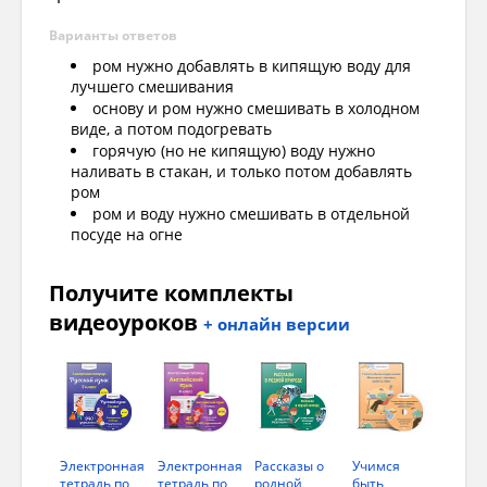
Варианты ответов
ром нужно добавлять в кипящую воду для
лучшего смешивания
основу и ром нужно смешивать в холодном
виде, а потом подогревать
горячую (но не кипящую) воду нужно
наливать в стакан, и только потом добавлять
ром
ром и воду нужно смешивать в отдельной
посуде на огне
Получите комплекты
видеоуроков
+ онлайн версии
Электронная
Электронная
Рассказы о
Учимся
тетрадь по
тетрадь по
родной
быть