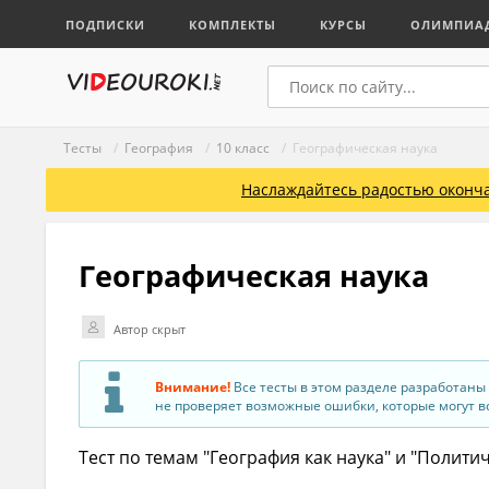
ПОДПИСКИ
КОМПЛЕКТЫ
КУРСЫ
ОЛИМПИА
Тесты
/
География
/
10 класс
/ Географическая наука
Наслаждайтесь радостью оконча
Географическая наука
Автор скрыт
Внимание!
Все тесты в этом разделе разработаны
не проверяет возможные ошибки, которые могут вс
Тест по темам "География как наука" и "Полити