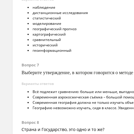
наблюдение
дистанционные исследования
статистический
моделирование
географический прогноз
картографический
сравнительный
исторический
геоинформационный
Вопрос 7
Выберите утверждение, в котором говорится о методе
Варианты ответов
Всё подлежит сравнению: больше или меньше, выгодно
Современная аэрокосмическая съёмка – большой помо
Современная география должна не только изучать объек
Географию невозможно изучать, сидя в классе. Увиден
Вопрос 8
Страна и Государство, это одно и то же?