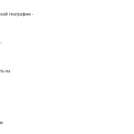
кой географии -
 -
ть на
ды