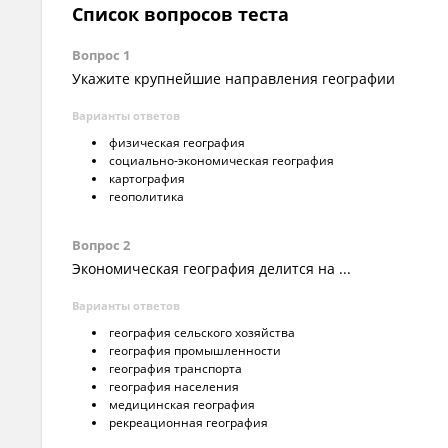
Список вопросов теста
Вопрос 1
Укажите крупнейшие направления географии
Варианты ответов
физическая география
социально-экономическая география
картография
геополитика
Вопрос 2
Экономическая география делится на ...
Варианты ответов
география сельского хозяйства
география промышленности
география транспорта
география населения
медицинская география
рекреационная география