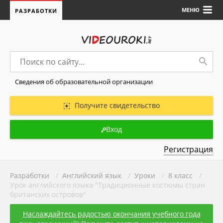
МЕНЮ
РАЗРАБОТКИ
Сведения об образовательной организации
Получите свидетельство
Вход
Регистрация
Разработки
/
Английский язык
/
Уроки
/
8 класс
/
Урок английского языка "Традиционные костюмы стран
британских островов"
Наслаждайтесь радостью окончания учебного года