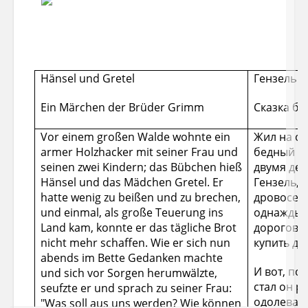
Hänsel und Gretel
Гензель и
Ein Märchen der Brüder Grimm
Сказка бр
Vor einem großen Walde wohnte ein
Жил на оп
armer Holzhacker mit seiner Frau und
бедный др
seinen zwei Kindern; das Bübchen hieß
двумя дет
Hänsel und das Mädchen Gretel. Er
Гензель, а
hatte wenig zu beißen und zu brechen,
дровосек 
und einmal, als große Teuerung ins
однажды в
Land kam, konnte er das tägliche Brot
дороговиз
nicht mehr schaffen. Wie er sich nun
купить да
abends im Bette Gedanken machte
И вот, под
und sich vor Sorgen herumwälzte,
стал он р
seufzte er und sprach zu seiner Frau:
одолевали
"Was soll aus uns werden? Wie können