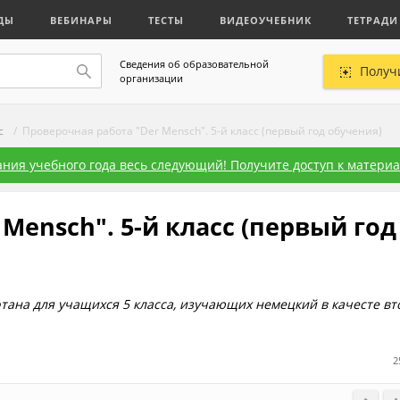
ДЫ
ВЕБИНАРЫ
ТЕСТЫ
ВИДЕОУЧЕБНИК
ТЕТРАДИ
Сведения об образовательной
Получ
организации
с
/ Проверочная работа "Der Mensch". 5-й класс (первый год обучения)
ния учебного года весь следующий! Получите доступ к материал
Mensch". 5-й класс (первый год
тана для учащихся 5 класса, изучающих немецкий в качесте вт
2