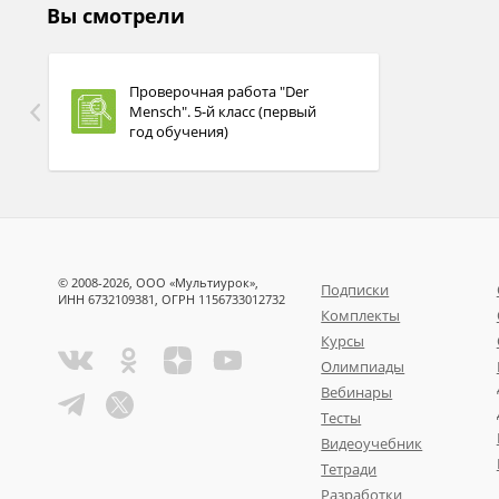
Вы смотрели
Проверочная работа "Der
Mensch". 5-й класс (первый
год обучения)
IV. Вставь глагол “tut” или “tun”.
© 2008-2026, ООО «Мультиурок»,
Подписки
ИНН 6732109381, ОГРН 1156733012732
Комплекты
Курсы
Олимпиады
Вебинары
Тесты
Видеоучебник
Тетради
Разработки