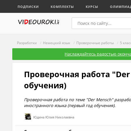
ПОДПИСКИ
КОМПЛЕКТЫ
КУРСЫ
ОЛИМПИА
Разработки
/
Немецкий язык
/
Проверочные работы
/
5 клас
Наслаждайтесь радостью оконча
Проверочная работа "Der 
обучения)
Проверочная работа по теме "Der Mensch" разрабо
иностранного языка (первый год обучения).
Юдина Юлия Николаевна