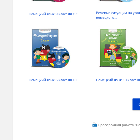
Речевые ситуации на уро
Немецкий язык 9 класс ФГОС
немецкого...
II. Какими прилагательными можно описать данные
die Haare – lang, …
das Gesicht
der Mund
die Augen
Немецкий язык 6 класс ФГОС
Немецкий язык 10 класс 
die Ohren
III. Соедини слова и дополни предложения.
Проверочная работа "Der 