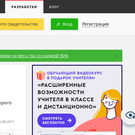
РАЗРАБОТКИ
БЛОГ
ите свидетельство
Вход
Регистрация
×
ами на весь год со скидкой 90%
орого
5.08.2017