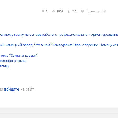
0
1804
115
Нравится
0
анному языку на основе работы с профессионально – ориентирован
? Старый немецкий город. Что в нем? Тема урока: Страноведение. Немецкие
 теме "Семья и друзья"
емецкого языка.
 языку
ли
войдите
на сайт