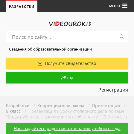
МЕНЮ
РАЗРАБОТКИ
Сведения об образовательной организации
Получите свидетельство
Вход
Регистрация
Разработки
/
Коррекционная школа
/
Презентации
/
9 класс
/ Презентация к уроку столярного дела по теме
"Виды рубанков. Назначение и особенности." (5-9 классы)
Наслаждайтесь радостью окончания учебного года