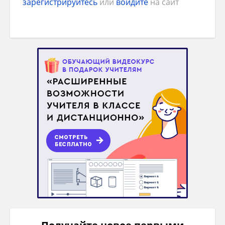
зарегистрируйтесь
или
войдите
на сайт
Одинарный рубанок
Назначение.
Выравнивание поверхности
после первичной обработки.
Особенности.
Имеет прямое лезвие с
небольшим закруглением по кромке.
Поэтому применяется для строгания
древесины после черновой обработки
шерхебелем. При прохождении по
заготовке нож не оставляет задиров и
прочих дефектов.