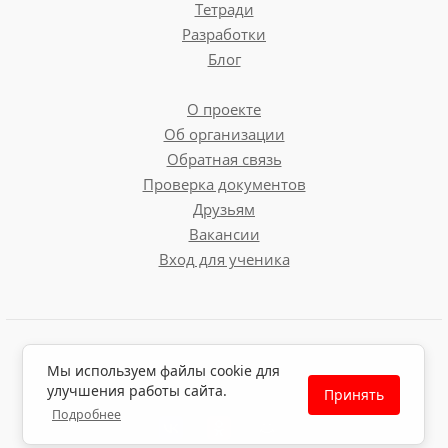
Тетради
Разработки
Блог
О проекте
Об организации
Обратная связь
Проверка документов
Цинубель
Друзьям
Вакансии
Назначение.
Придание древесине
Вход для ученика
рифленой поверхности для улучшенного
сцепления заготовок при склеивании.
Особенности.
У цинубеля одинарный нож
с режущей кромкой, имеющей мелкую
Пользовательское соглашение
насечку и зубцы. При прохождении рубанка
Мы используем файлы cookie для
Политика обработки персональных данных
по заготовке поверхность становится
улучшения работы сайта.
Принять
Политика использования файлов cookie
шероховатой, что гарантирует надёжное
Подробнее
схватывание деталей клеевым составом.