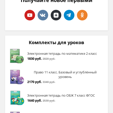
Получайте новое первыми
Двойной рубанок
Назначение.
Финишное выравнивание
поверхностей и торцов заготовок.
Особенности.
Помимо основного лезвия
Комплекты для уроков
рубанок имеет стружколом. Его нижняя
кромка находится на расстоянии 0,2 – 2 мм
Электронная тетрадь по математике 2 класс
от основной режущей кромки и
1830 руб.
2820 руб.
установлена параллельно ей. Чем меньше
расстояние между кромками, тем чище
Право 11 класс. Базовый и углублённый
будет выполнено строгание.
уровень
2170 руб.
3340 руб.
Электронная тетрадь по ОБЖ 7 класс ФГОС
1640 руб.
2530 руб.