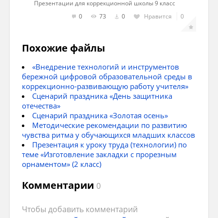
Презентации для коррекционной школы 9 класс
Рубанки бывают плоского и фигурного
0
73
0
Нравится
0
строгания.
Одним рубанком в столярном деле не
Похожие файлы
обойтись. При обработке заготовок
приходится выполнять целый ряд
«Внедрение технологий и инструментов
операций. Одни инструменты работают в
бережной цифровой образовательной среды в
паре, например, шпунтубель и
коррекционно-развивающую работу учителя»
федергубель, другие применяются
Сценарий праздника «День защитника
последовательно: для черновой обработки
отечества»
– шерхебель, для финишной – фуганок.
Сценарий праздника «Золотая осень»
Методические рекомендации по развитию
чувства ритма у обучающихся младших классов
Презентация к уроку труда (технологии) по
теме «Изготовление закладки с прорезным
орнаментом» (2 класс)
Комментарии
0
Чтобы добавить комментарий