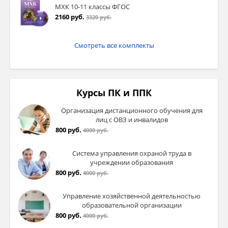
МХК 10-11 классы ФГОС
2160 руб.
3320 руб.
Шерхебель
Смотреть все комплекты
Назначение.
Грубая первичная обработка,
строгание на большую глубину для снятия
толстого слоя древесины.
Курсы ПК и ППК
Особенности.
Овальная режущая кромка
Организация дистанционного обучения для
позволяет осуществлять обработку поперек
лиц с ОВЗ и инвалидов
волокон, исключая их продольный разрыв.
800 руб.
4000 руб.
С помощью инструмента заготовке можно
придать необходимую форму, но не удастся
Система управления охраной труда в
достичь гладкой поверхности.
учреждении образования
800 руб.
4000 руб.
Управление хозяйственной деятельностью
образовательной организации
800 руб.
4000 руб.