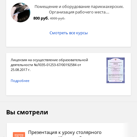
Помещение и оборудование парикмахерских.
Организация рабочего места....
800 руб.
4000 руб.
Шлифтик
Смотреть все курсы
Назначение
. Особо чистое строгание,
финишная обработка поверхности.
Лицензия на осуществление образовательной
Особенности.
Имеется двойной нож со
деятельности №Л035-01253-67/00192584 от
25.08.2017 г.
стружколомом на кромке, который
установлен под углом в 50° относительно
Подробнее
подошвы рубанка. За счет этого удается
застругивать задиры, неровности,
сглаживать торцы и получать идеально
ровную поверхность.
Вы смотрели
Презентация к уроку столярного