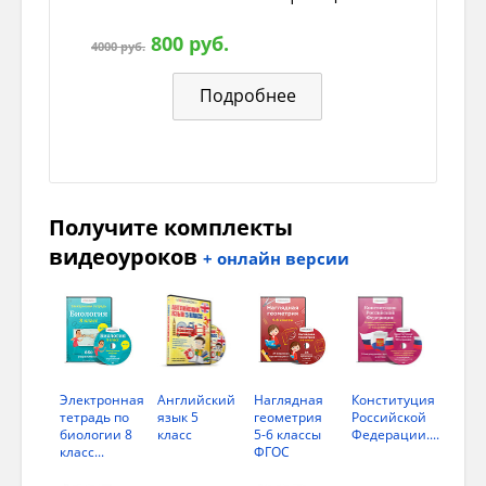
800 руб.
4000 руб.
Подробнее
Основные части рубанка
Рубанок в основном состоит из: колодки,
Получите комплекты
подошвы, рожка, ножа, клина, летка, упора,
носка и пятки.
видеоуроков
+ онлайн версии
рожок
нож
леток
Электронная
Английский
Наглядная
Конституция
тетрадь по
язык 5
геометрия
Российской
клин
биологии 8
класс
5-6 классы
Федерации....
класс...
ФГОС
упор