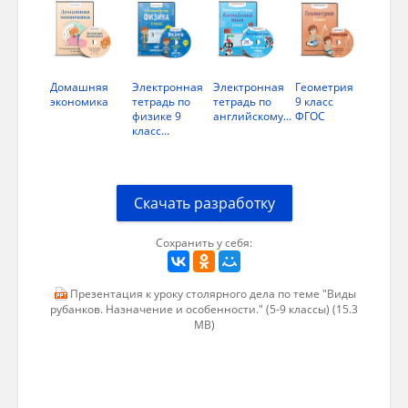
носок
пятка
Домашняя
Электронная
Электронная
Геометрия
экономика
тетрадь по
тетрадь по
9 класс
подошва
физике 9
английскому...
ФГОС
класс...
колодка
Скачать разработку
Сохранить у себя:
Презентация к уроку столярного дела по теме "Виды
рубанков. Назначение и особенности." (5-9 классы) (15.3
MB)
Виды рубанков
Существуют различные виды рубанков.