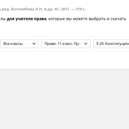
ед. Боголюбова Л.Н. и др. М.: 2017. — 319 с.
алы
для учителя права
, которые вы можете выбрать и скачать
Все классы
Право. 11 класс. Профильный уровень. Под ред. Боголюбова Л.Н. и др. М.: 2017. — 319 с.