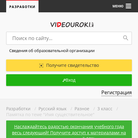
МЕНЮ
РАЗРАБОТКИ
Сведения об образовательной организации
Получите свидетельство
Вход
Регистрация
Разработки
/
Русский язык
/
Разное
/
3 класс
/
Памятка по теме "Имя существительное"
Наслаждайтесь радостью окончания учебного года
весь следующий! Получите доступ к материалами на