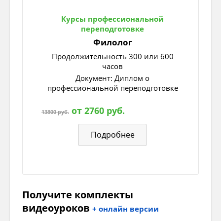
3 скл – женский род на –ь
Курсы профессиональной
Непостоянные
переподготовке
Филолог
Число:
Единственное (один предмет) или
Продолжительность 300 или 600
Множественное (много предметов).
часов
Документ: Диплом о
Падеж:
профессиональной переподготовке
И.п. - кто? что?,
от 2760 руб.
13800 руб.
Р.п. - кого? чего?,
Подробнее
Д.п. - кому? чему?
В.п. – кого? что?
Т.п. – кем? чем?
Получите комплекты
видеоуроков
П.п. – о ком? о чём?
+ онлайн версии