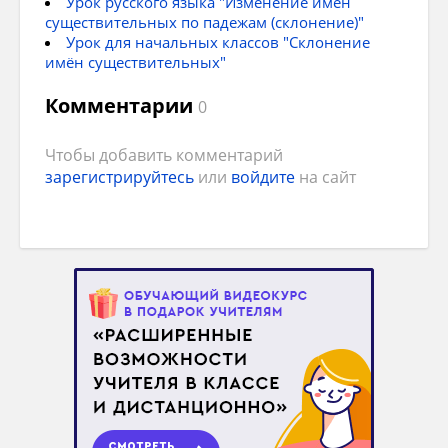
Урок русского языка "Изменение имён
В.п. – кого? что?
существительных по падежам (склонение)"
Урок для начальных классов "Склонение
Т.п. – кем? чем?
имён существительных"
Комментарии
П.п. – о ком? о чём?
0
Чтобы добавить комментарий
зарегистрируйтесь
или
войдите
на сайт