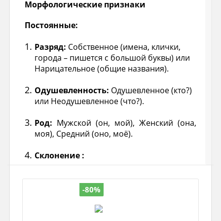
Морфологические признаки
Постоянные:
Разряд:
Собственное (имена, клички,
города – пишется с большой буквы) или
Нарицательное (общие названия).
Одушевленность:
Одушевленное (кто?)
или Неодушевленное (что?).
Род:
Мужской (он, мой), Женский (она,
моя), Средний (оно, моё).
Склонение :
1 скл. – мужской и женский род на –а, -я
-80%
2 скл – мужской род с нулевым окончанием,
средний род на –о, -е