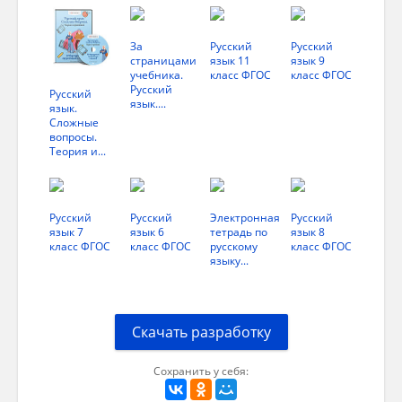
ИМЯ СУЩЕСТВИТЕЛЬНОЕ
За
Русский
Русский
Имя существительное –
это часть речи,
страницами
язык 11
язык 9
которая обозначает предмет и отвечает на
учебника.
класс ФГОС
класс ФГОС
вопрос кто? или что?
Русский
Русский
язык....
язык.
Сложные
Морфологические признаки
вопросы.
Теория и...
Постоянные:
Разряд:
Собственное (имена, клички,
Русский
Русский
Электронная
Русский
города – пишется с большой буквы) или
язык 7
язык 6
тетрадь по
язык 8
Нарицательное (общие названия).
класс ФГОС
класс ФГОС
русскому
класс ФГОС
языку...
Одушевленность:
Одушевленное (кто?)
или Неодушевленное (что?).
Скачать разработку
Род:
Мужской (он, мой), Женский (она,
моя), Средний (оно, моё).
Сохранить у себя:
Склонение :