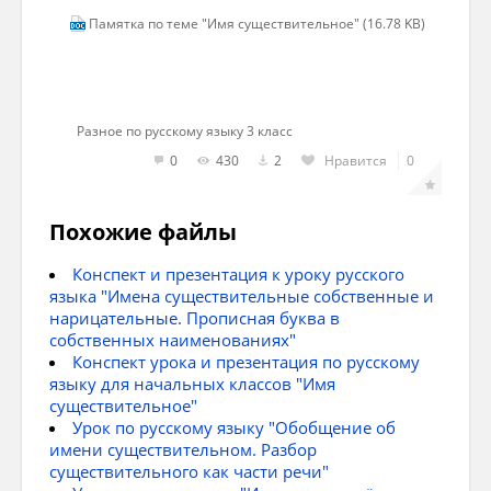
Памятка по теме "Имя существительное" (16.78 KB)
1 скл. – мужской и женский род на –а, -я
2 скл – мужской род с нулевым окончанием,
средний род на –о, -е
Разное по русскому языку 3 класс
3 скл – женский род на –ь
0
430
2
Нравится
0
Непостоянные
Похожие файлы
Число:
Единственное (один предмет) или
Конспект и презентация к уроку русского
Множественное (много предметов).
языка "Имена существительные собственные и
нарицательные. Прописная буква в
Падеж:
собственных наименованиях"
Конспект урока и презентация по русскому
И.п. - кто? что?,
языку для начальных классов "Имя
существительное"
Р.п. - кого? чего?,
Урок по русскому языку "Обобщение об
имени существительном. Разбор
Д.п. - кому? чему?
существительного как части речи"