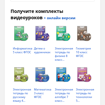
Получите комплекты
видеоуроков
+ онлайн версии
Информатика
Детям о
Электронная
Геометрия
5 класс ФГОС
художниках
тетрадь по
10 класс
физике 8
ФГОС
класс...
Электронная
Математика
Электронная
Электронная
тетрадь по
3 класс
тетрадь по
тетрадь по
русскому
ФГОС
алгебре 7
технологии
языку 4...
класс...
5...