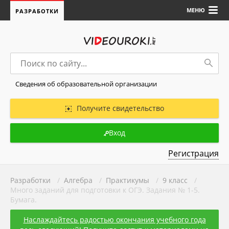
МЕНЮ
РАЗРАБОТКИ
Сведения об образовательной организации
Получите свидетельство
Вход
Регистрация
Разработки
/
Алгебра
/
Практикумы
/
9 класс
/
Много заданий для подготовки к ОГЭ. Задания № 1-5.
Бумага.
Наслаждайтесь радостью окончания учебного года