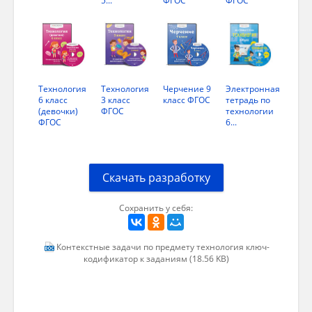
2Б
Одежда, повязки, канаты, бинты, льня
простыни, масло…
(ответы строго из текста)
Технология
Технология
Черчение 9
Электронная
2П
Легкая промышленность, производств
6 класс
3 класс
класс ФГОС
тетрадь по
(девочки)
ФГОС
технологии
ФГОС
6...
3Б
3
3П
Рисунок выполнен по пункту 3.
Скачать разработку
3В
Составлена схема,эскиз (произвольная)
Сохранить у себя:
4Б
3, 4.
4П
Руки и ноги на ширину плеч, подъем ру
Контекстные задачи по предмету технология ключ-
кодификатор к заданиям (18.56 KB)
5Б
Спели в жанре частушки с элементами
5П
Жанр частушки, элементы театрализо