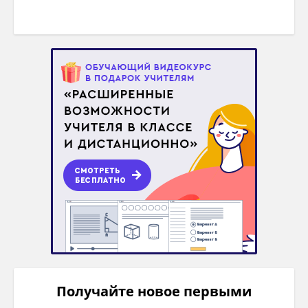
1Б
Анализ информации для характеристи
правил поведения, действия
1П
Понимание и умение объяснять прави
поведения, действия
1В
Умение выделять основные мысли,
принципы, выраженные обобщенно,
видеть их в задании
2Б
Анализ информации для характеристи
правил поведения, действия
2П
Понимание смысла слов и действий,
умение объяснить значение с
применением дополнений и пояснени
2В
Умение определять основную мысль с
Получайте новое первыми
краткой формулировкой ее значения 
смысла