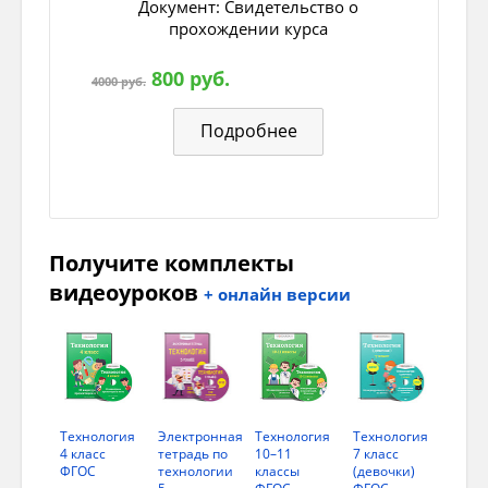
Документ: Cвидетельство о
5В
Умение добавить творчество и ориги
прохождении курса
800 руб.
4000 руб.
Ключ к контрольно-измерительным
Подробнее
материалам
№
Ответы
задания
Получите комплекты
1Б
Износостойкость – срок службы, носки
видеоуроков
+ онлайн версии
Воздухопроницаемость – способность 
воздух
1П
Гигроскопичность – способность впиты
1В
Гигроскопичность – способность впиты
Технология
Электронная
Технология
Технология
4 класс
тетрадь по
10–11
7 класс
ФГОС
технологии
классы
(девочки)
(Гигроскопичность – гигро – вода – вла
5...
ФГОС
ФГОС