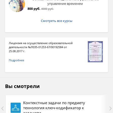
управление временем
2Б
Котелок, чайник, ложка. У водоема на
800 руб.
4000 руб.
открытом; огонь в ямке, край окопать; 
земле; Использовать кристаллик марг
Смотреть все курсы
2П
Развернуты ответ с дополнениями и 
2В
Безопасность, удобство, защита, собл
Лицензия на осуществление образовательной
кодекса туриста
деятельности №Л035-01253-67/00192584 от
25.08.2017 г.
3Б
1, 2,3,5
Подробнее
3Б
1, 2, 3, 5с дополнениями
4Б
Рисунок повторяет рисунки из задания
Вы смотрели
4Б
Рисунок выполнен самостоятельно по
ИЗО
Контекстные задачи по предмету
5Б
Названа песня, воспроизведен 1 купле
технология ключ-кодификатор к
заданиям