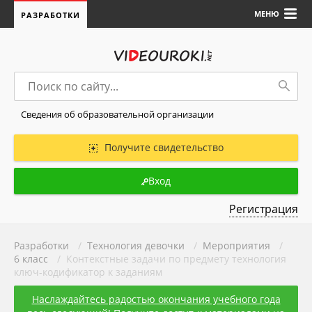
МЕНЮ
РАЗРАБОТКИ
Сведения об образовательной организации
Получите свидетельство
Вход
Регистрация
Разработки
/
Технология девочки
/
Мероприятия
/
6 класс
/ Контекстные задачи по предмету технология
ключ-кодификатор к заданиям
Наслаждайтесь радостью окончания учебного года