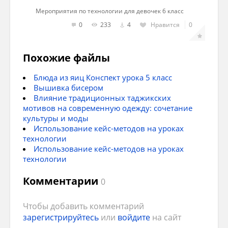
действия
Мероприятия по технологии для девочек 6 класс
0
233
4
Нравится
0
5В
Выполнено с дополнительными творч
элементами
Похожие файлы
Блюда из яиц Конспект урока 5 класс
Вышивка бисером
Влияние традиционных таджикских
мотивов на современную одежду: сочетание
культуры и моды
Использование кейс-методов на уроках
Параллель 6-ых классов.
технологии
«Приготовление обеда в походных
Использование кейс-методов на уроках
условиях»
технологии
Комментарии
Кодификатор элементов содержания
0
№ зад-я
Проверяемое умение
Чтобы добавить комментарий
зарегистрируйтесь
или
войдите
на сайт
уровень