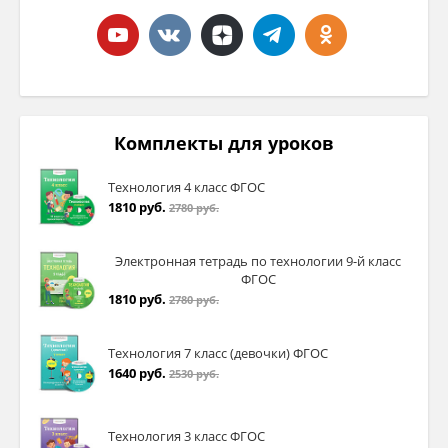
3Б
Извлечение явно выраженной
информации из текста
3Б
Метапредмет: наличие жизненного
опыта
Комплекты для уроков
4Б
Извлечение явно выраженной
Технология 4 класс ФГОС
информации из текста
1810 руб.
2780 руб.
4Б
Метапредмет: наличие жизненного
опыта
Электронная тетрадь по технологии 9-й класс
ФГОС
1810 руб.
5Б
Извлечение явно выраженной
2780 руб.
информации из текста
Технология 7 класс (девочки) ФГОС
5П
Понимание смысла задания, умение д
1640 руб.
2530 руб.
полный ответ
Технология 3 класс ФГОС