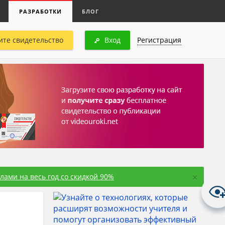
РАЗРАБОТКИ
БЛОГ
ите свидетельство
Вход
Регистрация
×
ами на весь год со скидкой 90%