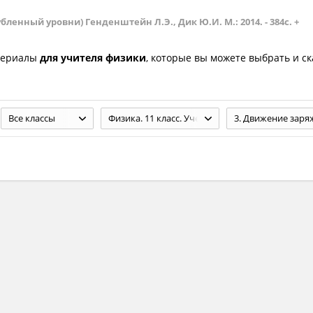
бленный уровни) Генденштейн Л.Э., Дик Ю.И. М.: 2014. - 384с. +
териалы
для учителя физики
, которые вы можете выбрать и с
Все классы
Физика. 11 класс. Учебник. (Базовый и углубленный уровни) Генденштейн Л.Э., Дик Ю.И. М.: 2014. - 384с. + Приложение 48с.