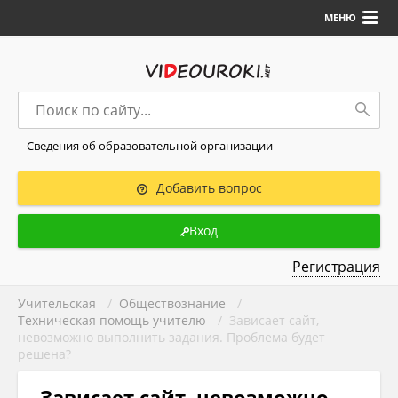
МЕНЮ
Сведения об образовательной организации
Добавить вопрос
Вход
Регистрация
Учительская
/
Обществознание
/
Техническая помощь учителю
/ Зависает сайт,
невозможно выполнить задания. Проблема будет
решена?
Зависает сайт, невозможно