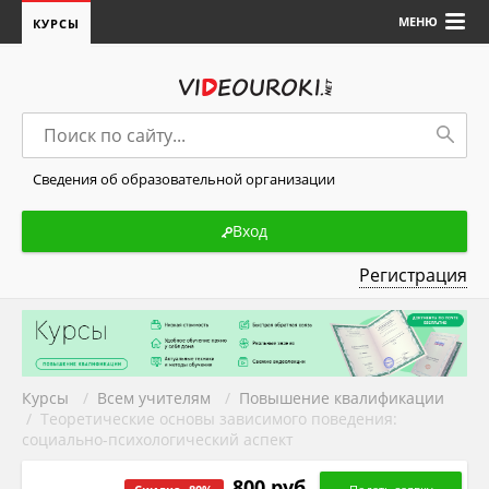
МЕНЮ
КУРСЫ
Сведения об образовательной организации
Вход
Регистрация
Курсы
/
Всем учителям
/
Повышение квалификации
/ Теоретические основы зависимого поведения:
социально-психологический аспект
800 руб.